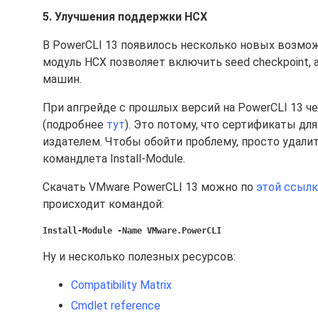
5. Улучшения поддержки HCX
В PowerCLI 13 появилось несколько новых возмо
модуль HCX позволяет включить seed checkpoint
машин.
При апгрейде с прошлых версий на PowerCLI 13 ч
(подробнее
тут
). Это потому, что сертификаты д
издателем. Чтобы обойти проблему, просто удали
командлета Install-Module.
Скачать VMware PowerCLI 13 можно по
этой ссыл
происходит командой:
Install-Module -Name VMware.PowerCLI
Ну и несколько полезных ресурсов:
Compatibility Matrix
Cmdlet reference