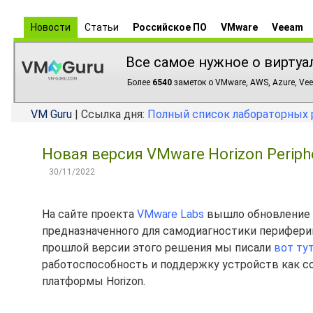
Новости
Статьи
Российское ПО
VMware
Veeam
Все самое нужное о виртуа
Более
6540
заметок о VMware, AWS, Azure, Vee
VM Guru
| Ссылка дня:
Полный список лабораторных 
Новая версия VMware Horizon Peripher
30/11/2022
На сайте проекта
VMware Labs
вышло обновление
предназначенного для самодиагностики перифер
прошлой версии этого решения мы писали
вот ту
работоспособность и поддержку устройств как с
платформы Horizon.