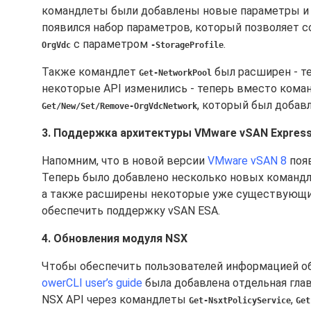
командлеты были добавлены новые параметры и 
появился набор параметров, который позволяет 
с параметром
.
OrgVdc
-StorageProfile
Также командлет
был расширен - те
Get-NetworkPool
некоторые API изменились - теперь вместо кома
, который был добав
Get/New/Set/Remove-OrgVdcNetwork
3. Поддержка архитектуры VMware vSAN Express 
Напомним, что в новой версии
VMware vSAN 8
появ
Теперь было добавлено несколько новых командл
а также расширены некоторые уже существующи
обеспечить поддержку vSAN ESA.
4. Обновления модуля NSX
Чтобы обеспечить пользователей информацией об
owerCLI user’s guide
была добавлена отдельная глав
NSX API через командлеты
,
Get-NsxtPolicyService
Get