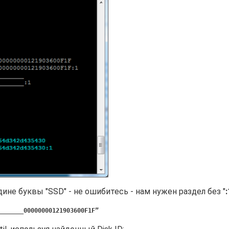
не буквы "SSD" - не ошибитесь - нам нужен раздел без "
:
_______00000000121903600F1F”