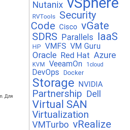
vSphere
Nutanix
Security
RVTools
vGate
Code
Cisco
SDRS
IaaS
Parallels
VMFS
VM Guru
HP
Oracle
Azure
Red Hat
VeeamOn
KVM
1cloud
DevOps
Docker
Storage
NVIDIA
Partnership
Dell
n. Для
Virtual SAN
Virtualization
vRealize
VMTurbo