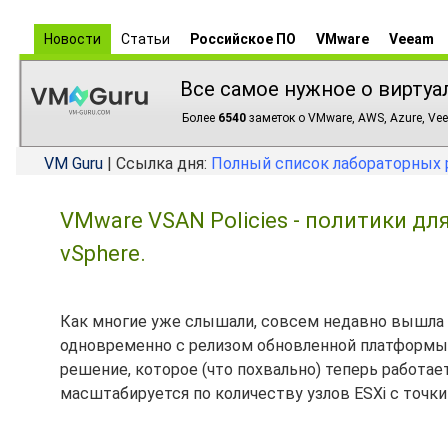
Новости
Статьи
Российское ПО
VMware
Veeam
Все самое нужное о виртуа
Более
6540
заметок о VMware, AWS, Azure, Vee
VM Guru
| Ссылка дня:
Полный список лабораторных 
VMware VSAN Policies - политики д
vSphere.
Как многие уже слышали, совсем недавно вышла
одновременно с релизом обновленной платформы V
решение, которое (что похвально) теперь работае
масштабируется по количеству узлов ESXi с точки