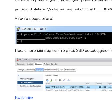
Сносим эту партицию с помощью утилиты parteduti
partedutil delete "/vmfs/devices/disks/t10.ATA_____M42D
Что-то вроде этого:
После чего мы видим, что диск SSD освободился и
Источник
.