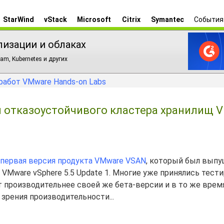
StarWind
vStack
Microsoft
Citrix
Symantec
События
лизации и облаках
am, Kubernetes и других
работ VMware Hands-on Labs
ля отказоустойчивого кластера хранилищ 
первая версия продукта VMware VSAN
, который был вып
Mware vSphere 5.5 Update 1. Многие уже принялись тести
т производительнее своей же бета-версии и в то же врем
 зрения производительности...