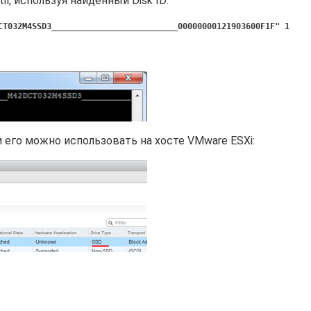
l, используя найденный Disk ID:
CT032M4SSD3__________________________00000000121903600F1F" 1
 его можно использовать на хосте VMware ESXi: