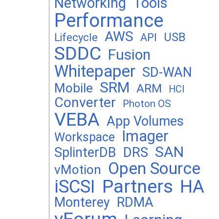
Networking
Tools
Performance
AWS
USB
Lifecycle
API
SDDC
Fusion
Whitepaper
SD-WAN
SRM
Mobile
ARM
HCI
Converter
Photon OS
VEBA
App Volumes
Imager
Workspace
SAN
DRS
SplinterDB
Open Source
vMotion
Partners
iSCSI
HA
Monterey
RDMA