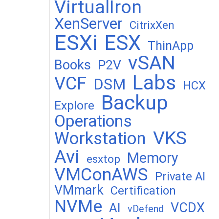
VirtualIron
XenServer
CitrixXen
ESXi
ESX
ThinApp
vSAN
Books
P2V
Labs
VCF
DSM
HCX
Backup
Explore
Operations
VKS
Workstation
Avi
Memory
esxtop
VMConAWS
Private AI
VMmark
Certification
NVMe
VCDX
AI
vDefend