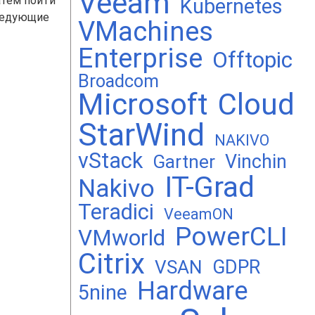
Veeam
атем пойти
Kubernetes
следующие
VMachines
Enterprise
Offtopic
Broadcom
Microsoft
Cloud
StarWind
NAKIVO
vStack
Vinchin
Gartner
IT-Grad
Nakivo
Teradici
VeeamON
PowerCLI
VMworld
Citrix
GDPR
VSAN
Hardware
5nine