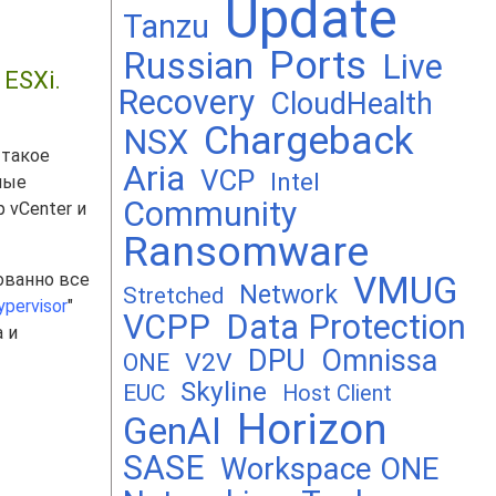
Update
Tanzu
Ports
Russian
Live
 ESXi.
Recovery
CloudHealth
Chargeback
NSX
 такое
Aria
VCP
Intel
ные
Community
 vCenter и
Ransomware
ованно все
VMUG
Network
Stretched
ypervisor
"
VCPP
Data Protection
 и
DPU
Omnissa
V2V
ONE
Skyline
EUC
Host Client
Horizon
GenAI
SASE
Workspace ONE