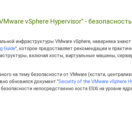
VMware vSphere Hypervisor" - безопасность
уальной инфраструктуры VMware vSphere, наверняка знают
g Guide
", которое предоставляет рекомендации и практич
аструктуры, включая хосты, виртуальные машины, сервер
езного на тему безопасности от VMware (кстати, централиз
авно обновился документ "
Security of the VMware vSphere H
 безопасности непосредственно хоста ESXi на уровне ядра