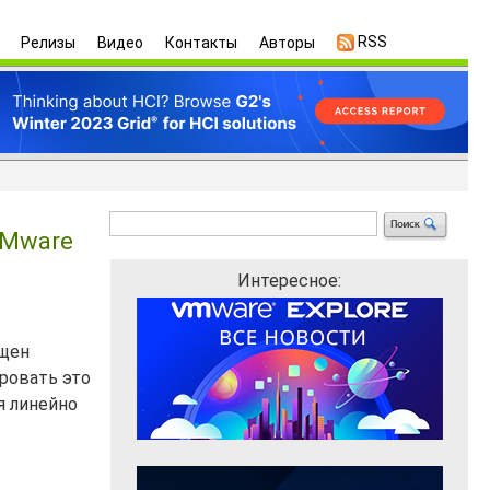
RSS
Релизы
Видео
Контакты
Авторы
VMware
Интересное:
ущен
ровать это
я линейно