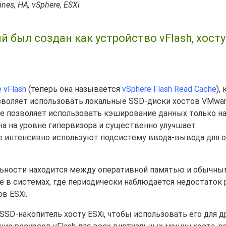
nes, HA, vSphere, ESXi
й был создан как устройство vFlash, хосту
 vFlash
(теперь она называется
vSphere Flash Read Cache
),
зволяет использовать локальные SSD-диски хостов VMwar
che позволяет использовать кэширование данных только на
а на уровне гипервизора и существенно улучшает
 интенсивно используют подсистему ввода-вывода для о
льности находится между оперативной памятью и обычны
в системах, где периодически наблюдается недостаток 
в ESXi.
SD-накопитель хосту ESXi, чтобы использовать его для д