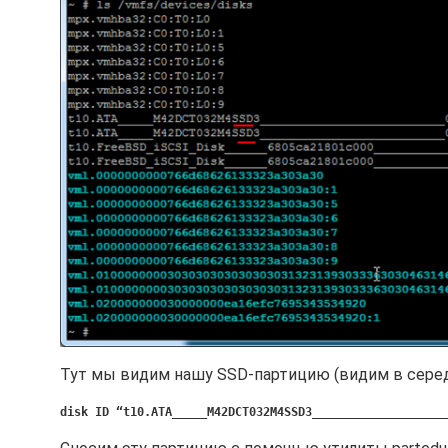
Тут мы видим нашу SSD-партицию (видим в середи
disk ID “t10.ATA_____M42DCT032M4SSD3___________________