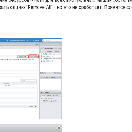
ие ресурсов vFlash для всех виртуальных машин хоста, з
брать опцию "Remove All" - но это не сработает. Появятся 