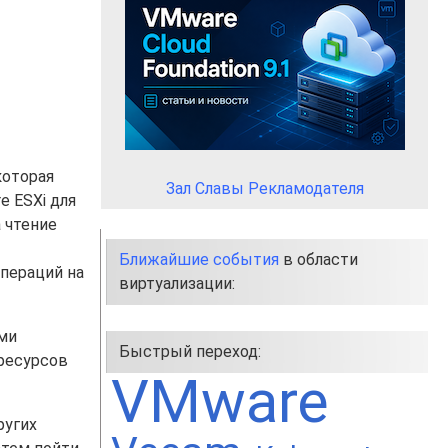
 которая
Зал Славы Рекламодателя
e ESXi для
 чтение
Ближайшие события
в области
пераций на
виртуализации:
ми
Быстрый переход:
ресурсов
VMware
ругих