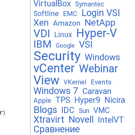
VirtualBox
Symantec
Login VSI
Softline
EMC
Xen
NetApp
Amazon
Hyper-V
VDI
Linux
IBM
VSI
Google
Security
Windows
vCenter
Webinar
View
Events
VKernel
Windows 7
Caravan
TPS
Hyper9
Nicira
Apple
Blogs
IDC
VMC
Sun
1
"):
Xtravirt
Novell
IntelVT
Сравнение