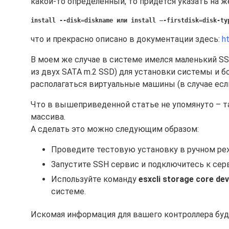
какой-то определенный, то придется указать на
install --disk=diskname или install –-firstdisk=disk-ty
что и прекрасно описано в документации здесь:
h
В моем же случае в системе имелся маленький SSD
из двух SATA m.2 SSD) для установки системы и 
располагаться виртуальные машины (в случае есл
Что в вышеприведенной статье не упомянуто – так
массива.
А сделать это можно следующим образом:
Проведите тестовую установку в ручном ре
Запустите SSH сервис и подключитесь к серв
Используйте команду
esxcli storage core devi
системе.
Искомая информация для вашего контроллера буде