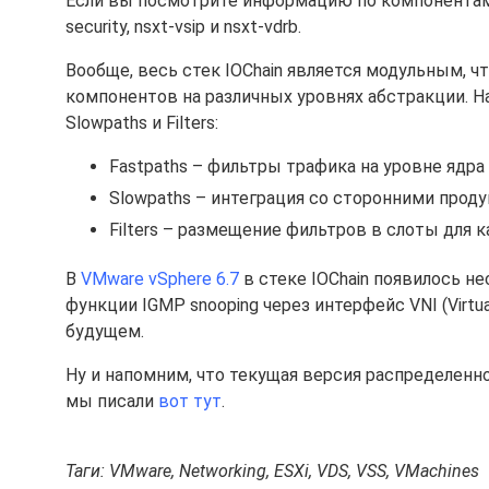
Если вы посмотрите информацию по компонентам N
security, nsxt-vsip и nsxt-vdrb.
Вообще, весь стек IOChain является модульным, 
компонентов на различных уровнях абстракции. На
Slowpaths и Filters:
Fastpaths – фильтры трафика на уровне ядра 
Slowpaths – интеграция со сторонними прод
Filters – размещение фильтров в слоты для 
В
VMware vSphere 6.7
в стеке IOChain появилось не
функции IGMP snooping через интерфейс VNI (Virtu
будущем.
Ну и напомним, что текущая версия распределенно
мы писали
вот тут
.
Таги: VMware, Networking, ESXi, VDS, VSS, VMachines