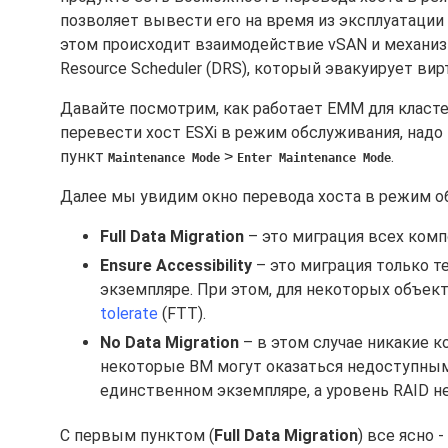
позволяет вывести его на время из эксплуатации
этом происходит взаимодействие vSAN и механизм
Resource Scheduler (DRS), который эвакуирует ви
Давайте посмотрим, как работает EMM для класте
перевести хост ESXi в режим обслуживания, надо н
пункт
.
>
Maintenance Mode
Enter Maintenance Mode
Далее мы увидим окно перевода хоста в режим об
Full Data Migration
– это миграция всех комп
Ensure Accessibility
– это миграция только т
экземпляре. При этом, для некоторых объек
tolerate
(FTT).
No Data Migration
– в этом случае никакие 
некоторые ВМ могут оказаться недоступными
единственном экземпляре, а уровень RAID не
С первым пунктом (
Full Data Migration
) все ясно