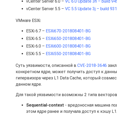
vCenter Server 6.0 –
VC 6.0 Update 3h – build 9
vCenter Server 5.5 –
VC 5.5 Update 3j – build 93
VMware ESXi:
ESXi 6.7 –
ESXi670-201808401-BG
ESXi 6.5 –
ESXi650-201808401-BG
ESXi 6.0 –
ESXi600-201808401-BG
ESXi 5.5 –
ESXi550-201808401-BG
Суть уязвимости, описанной в
CVE-2018-3646
закл
конкретном ядре, может получить доступ к данны
гипервизора через L1 Data Cache, который совм
данном ядре.
Для такой уязвимости возможны 2 типа векторов
Sequential-context
- вредоносная машина пол
этом ядре ранее и получала доступ к кэшу L1