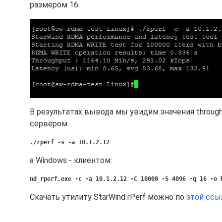
размером 16:
В результатах вывода мы увидим значения throughp
сервером:
./rperf -s -a 10.1.2.12
а Windows - клиентом:
nd_rperf.exe -c -a 10.1.2.12 -C 10000 -S 4096 -q 16 -o 
Скачать утилиту StarWind rPerf можно по
этой ссы