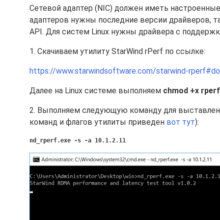
Сетевой адаптер (NIC) должен иметь настроенные м
адаптеров нужны последние версии драйверов, т
API. Для систем Linux нужны драйвера с поддерж
1. Скачиваем утилиту StarWind rPerf по ссылке:
https://www.starwindsoftware.com/starwind-rperf#d
Далее на Linux системе выполняем
chmod +x rperf
2. Выполняем следующую команду для выставления
команд и флагов утилиты приведен
вот тут
):
nd_rperf.exe -s -a 10.1.2.11