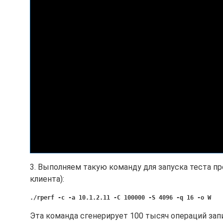
3. Выполняем такую команду для запуска теста п
клиента):
./rperf -c -a 10.1.2.11 -C 100000 -S 4096 -q 16 -o W
Эта команда сгенерирует 100 тысяч операций запи