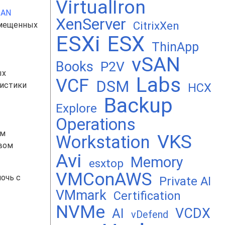
VirtualIron
 SAN
XenServer
CitrixXen
змещенных
ESXi
ESX
ThinApp
vSAN
Books
P2V
ых
Labs
VCF
DSM
ристики
HCX
Backup
Explore
Operations
ым
VKS
Workstation
овом
Avi
Memory
esxtop
VMConAWS
очь с
Private AI
VMmark
Certification
NVMe
VCDX
AI
vDefend