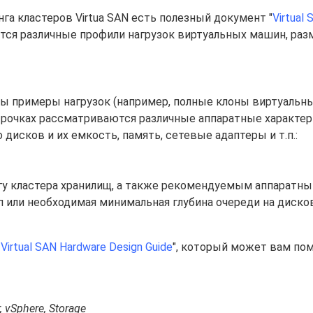
га кластеров Virtua SAN есть полезный документ "
Virtual
ются различные профили нагрузок виртуальных машин, ра
ны примеры нагрузок (например, полные клоны виртуальн
 строчках рассматриваются различные аппаратные характе
дисков и их емкость, память, сетевые адаптеры и т.п.:
гу кластера хранилищ, а также рекомендуемым аппаратн
п или необходимая минимальная глубина очереди на диск
Virtual SAN Hardware Design Guide
", который может вам пом
, vSphere, Storage