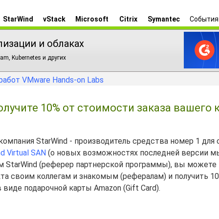
StarWind
vStack
Microsoft
Citrix
Symantec
События
лизации и облаках
am, Kubernetes и других
работ VMware Hands-on Labs
олучите 10% от стоимости заказа вашего 
мпания StarWind - производитель средства номер 1 для 
d Virtual SAN
(о новых возможностях последней версии м
ем StarWind (реферер партнерской программы), вы можете
кта своим коллегам и знакомым (рефералам) и получить 1
виде подарочной карты Amazon (Gift Card).