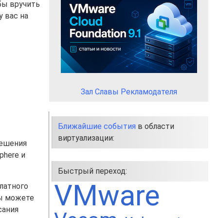
бы вручить
 у вас на
Зал Славы Рекламодателя
Ближайшие события
в области
виртуализации:
решения
phere и
Быстрый переход:
VMware
платного
вы можете
сания