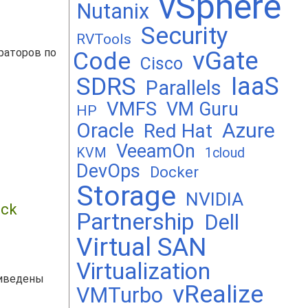
vSphere
Nutanix
Security
RVTools
раторов по
vGate
Code
Cisco
SDRS
IaaS
Parallels
VMFS
VM Guru
HP
Oracle
Azure
Red Hat
VeeamOn
KVM
1cloud
DevOps
Docker
Storage
NVIDIA
ick
Partnership
Dell
Virtual SAN
Virtualization
риведены
vRealize
VMTurbo