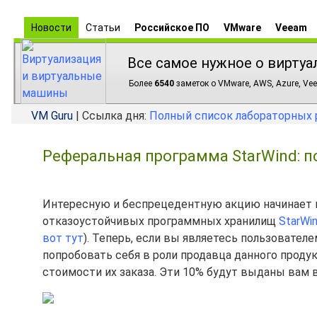
Новости
Статьи
Российское ПО
VMware
Veeam
Все самое нужное о виртуа
Более
6540
заметок о VMware, AWS, Azure, Vee
VM Guru
| Ссылка дня:
Полный список лабораторных 
Реферальная программа StarWind: п
Интересную и беспрецедентную акцию начинает ко
отказоустойчивых программных хранилищ
StarWin
вот тут
). Теперь, если вы являетесь пользовател
попробовать себя в роли продавца данного проду
стоимости их заказа. Эти 10% будут выданы вам в 