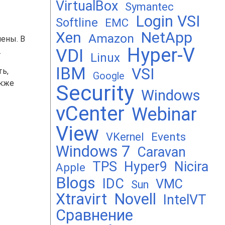
VirtualBox
Symantec
Login VSI
Softline
EMC
Xen
NetApp
Amazon
ены. В
Hyper-V
VDI
.
Linux
IBM
VSI
ть,
Google
акже
Security
Windows
vCenter
Webinar
View
Events
VKernel
Windows 7
Caravan
TPS
Hyper9
Nicira
Apple
Blogs
IDC
VMC
Sun
Xtravirt
Novell
IntelVT
Сравнение