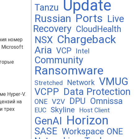
Update
Tanzu
Ports
Russian
Live
Recovery
CloudHealth
Chargeback
NSX
ния номер
 Microsoft
Aria
VCP
Intel
Community
оторые
Ransomware
VMUG
Network
Stretched
VCPP
Data Protection
е Hyper-V.
DPU
Omnissa
V2V
ONE
цензий на
Skyline
и трех
EUC
Host Client
Horizon
GenAI
SASE
Workspace ONE