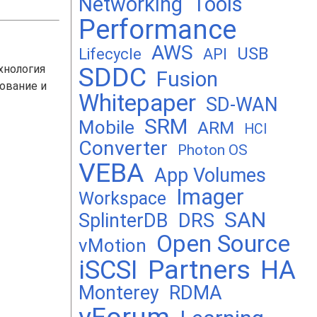
Networking
Tools
Performance
AWS
USB
Lifecycle
API
SDDC
хнология
Fusion
рование и
Whitepaper
SD-WAN
SRM
Mobile
ARM
HCI
Converter
Photon OS
VEBA
App Volumes
Imager
Workspace
SAN
DRS
SplinterDB
Open Source
vMotion
Partners
iSCSI
HA
Monterey
RDMA