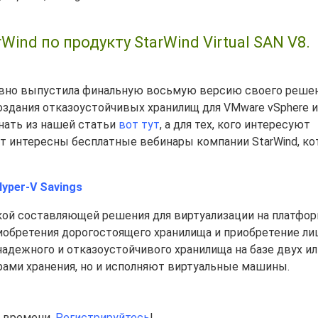
nd по продукту StarWind Virtual SAN V8.
давно выпустила финальную восьмую версию своего реше
создания отказоустойчивых хранилищ для VMware vSphere и
знать из нашей статьи
вот тут
, а для тех, кого интересуют
ут интересны бесплатные вебинары компании StarWind, к
Hyper-V Savings
ой составляющей решения для виртуализации на платформ
обретения дорогостоящего хранилища и приобретение ли
надежного и отказоустойчивого хранилища на базе двух ил
ерами хранения, но и исполняют виртуальные машины.
у времени.
Регистрируйтесь
!