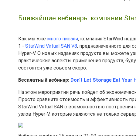
Ближайшие вебинары компании StarWi
Как мы уже
много писали
, компания StarWind не
1 -
StarWind Virtual SAN V8
, предназначенного для 
Hyper-V. О новых изданиях продукта вы можете у
практические аспекты применения продукта, буд
состоятся уже совсем скоро.
Бесплатный вебинар:
Don't Let Storage Eat Your 
На этом мероприятии речь пойдет об экономическ
Просто сравните стоимость и эффективность при
StarWind Virtual SAN с возможностью построения 
узлов Hyper-V, которые являются не только серв
Вебинар пройдет 25 июня в 21-00 по московском