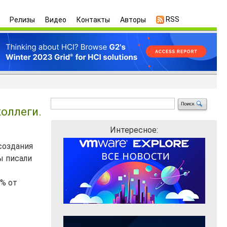
RSS
Релизы
Видео
Контакты
Авторы
коллеги.
Интересное:
создания
ы писали
0% от