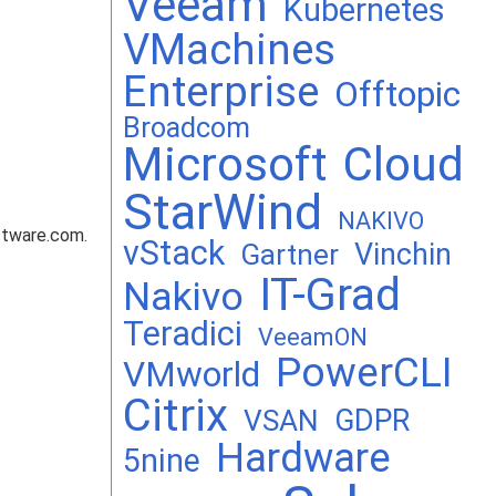
Veeam
Kubernetes
VMachines
Enterprise
Offtopic
Broadcom
Microsoft
Cloud
StarWind
NAKIVO
tware.com.
vStack
Vinchin
Gartner
IT-Grad
Nakivo
Teradici
VeeamON
PowerCLI
VMworld
Citrix
GDPR
VSAN
Hardware
5nine