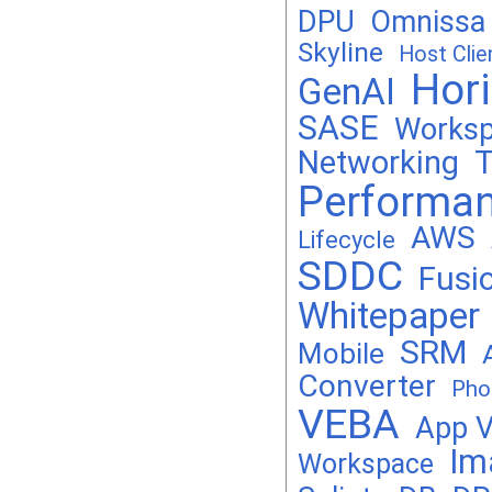
DPU
Omnissa
Skyline
Host Clie
Hor
GenAI
SASE
Works
Networking
T
Performa
AWS
Lifecycle
SDDC
Fusi
Whitepaper
SRM
Mobile
Converter
Pho
VEBA
App 
Im
Workspace