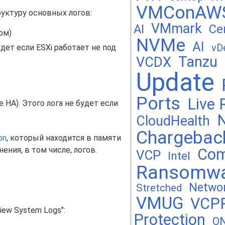
VMConAW
ктуру основных логов:
VMmark
AI
Cer
ом)
NVMe
AI
vD
удет если ESXi работает не под
Tanzu
VCDX
Update
Ports
Live 
 HA). Этого лога не будет если
CloudHealth
Chargebac
on
, который находится в памяти
ения, в том числе, логов.
Com
VCP
Intel
Ransomw
Netwo
Stretched
VMUG
VCP
iew System Logs":
Protection
O