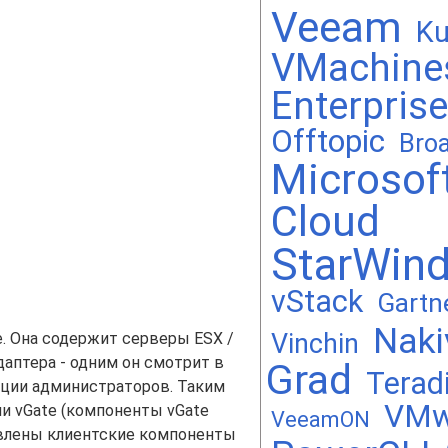
Veeam
Ku
VMachine
Enterprise
Offtopic
Bro
Microsof
Cloud
StarWin
vStack
Gartn
Naki
Vinchin
. Она содержит серверы ESX /
даптера - одним он смотрит в
Grad
Teradi
нции администраторов. Таким
VMw
и vGate (компоненты vGate
VeeamON
овлены клиентские компоненты