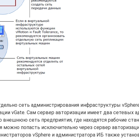
тдельно сеть администрирования инфраструктуры vSphere
изации vGate. Сам сервер авторизации имеет два сетевых а
во внешнюю сеть предприятия, где находятся рабочие ста
ия можно попасть исключительно через сервер авторизаци
инистраторов vSphere и администратора ИБ также устан