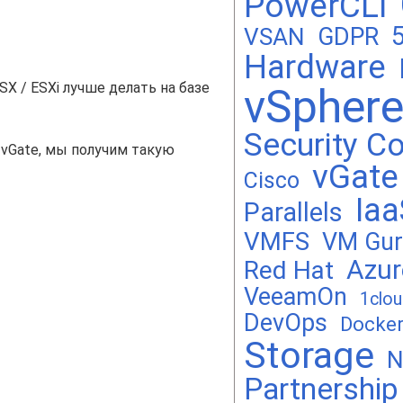
PowerCLI
GDPR
VSAN
Hardware
X / ESXi лучше делать на базе
vSpher
Security C
 vGate, мы получим такую
vGate
Cisco
Iaa
Parallels
VMFS
VM Gur
Azur
Red Hat
VeeamOn
1clo
DevOps
Docke
Storage
N
Partnership