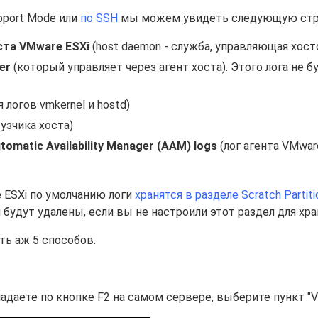
pport Mode или
по SSH
мы можем увидеть следующую стру
ста VMware ESXi
(host daemon - служба, управляющая хост
ter
(который управляет через агент хоста). Этого лога не б
 логов vmkernel и hostd)
рузчика хоста)
tomatic Availability Manager (AAM) logs
(лог агента VMware
 ESXi по умолчанию логи
хранятся в разделе Scratch Partiti
будут удалены, если вы не настроили этот раздел для хран
ть аж 5 способов.
адаете по кнопке F2 на самом сервере, выберите пункт "V