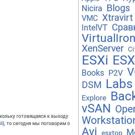
Blogs
Nicira
Xtravirt
VMC
Срав
IntelVT
VirtualIro
XenServer
Ci
ESXi
ESX
V
Books
P2V
Labs
DSM
Bac
Explore
vSAN
Oper
скольку готовящаяся к выходу
Workstatio
ей
), то сегодня мы поговорим о
Avi
M
esxtop