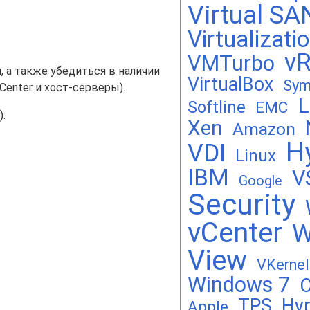
Virtual SA
Virtualizati
vR
VMTurbo
 а также убедиться в наличии
VirtualBox
Sym
enter и хост-серверы).
L
Softline
EMC
:
Xen
Amazon
H
VDI
Linux
IBM
V
Google
Security
vCenter
W
View
VKernel
Windows 7
C
TPS
Hy
Apple