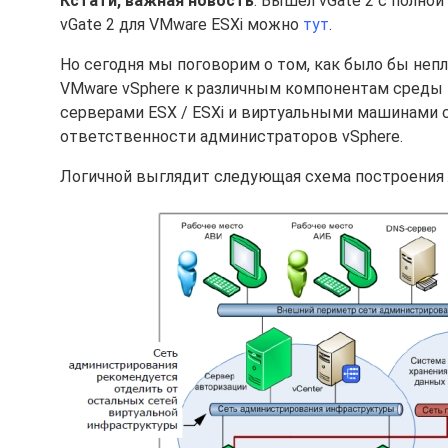
Кстати, важная новость
. Вышел vGate 2 с полно
vGate 2 для VMware ESXi можно
тут
.
Но сегодня мы поговорим о том, как было бы не
VMware vSphere к различным компонентам среды в
серверами ESX / ESXi и виртуальными машинами с
ответственности администраторов vSphere.
Логичной выглядит следующая схема построения 