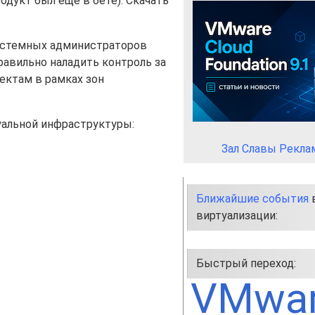
продукт был еще в бете). Скачать
системных администраторов
равильно наладить контроль за
ектам в рамках зон
уальной инфраструктуры:
Зал Славы Рекла
Ближайшие события
в
виртуализации:
Быстрый переход:
VMwa