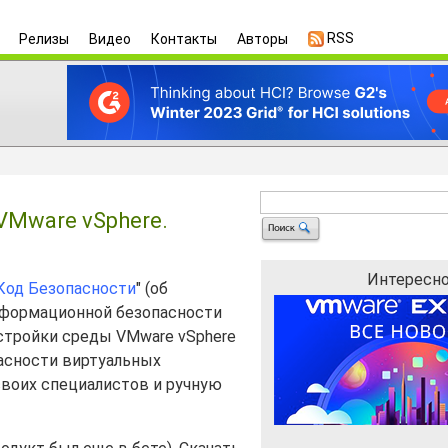
RSS
Релизы
Видео
Контакты
Авторы
VMware vSphere.
Интересно
Код Безопасности
" (об
информационной безопасности
стройки среды VMware vSphere
асности виртуальных
своих специалистов и ручную