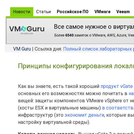
Новости
Статьи
Российское ПО
VMware
Veeam
Все самое нужное о виртуа
Более
6540
заметок о VMware, AWS, Azure, Vee
VM Guru
| Ссылка дня:
Полный список лабораторных 
Принципы конфигурирования локальн
Как вы знаете, есть такой хороший
продукт vGate
основных его возможностях можно почитать в
на
вещей: защиты компонентов VMware vSphere от н
(хосты ESX и виртуальные машины)
в соответств
инфраструктур (это
экономит деньги
, которые в
настройку виртуальной среды).