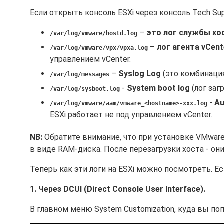
Если открыть консоль ESXi через консоль Tech Su
–
это лог службы хо
/var/log/vmware/hostd.log
–
лог агента vCen
/var/log/vmware/vpx/vpxa.log
управлением vCenter.
–
Syslog Log
(это комбинация
/var/log/messages
-
System boot log
(лог заг
/var/log/sysboot.log
-
Au
/var/log/vmware/aam/vmware_<hostname>-xxx.log
ESXi работает не под управлением vCenter.
NB:
Обратите внимание, что при установке VMware
в виде RAM-диска. После перезагрузки хоста - они 
Теперь как эти логи на ESXi можно посмотреть. Ес
1. Через DCUI (Direct Console User Interface).
В главном меню System Customization, куда вы поп