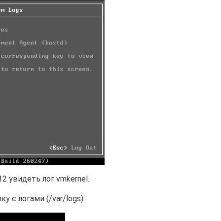
 увидеть лог vmkernel.
 с логами (/var/logs):