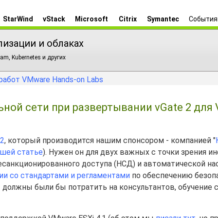
StarWind
vStack
Microsoft
Citrix
Symantec
События
лизации и облаках
am, Kubernetes и других
работ VMware Hands-on Labs
ой сети при развертывании vGate 2 для 
 2
, который производится нашим спонсором - компанией "
шей статье
). Нужен он для двух важных с точки зрения 
есанкционированного доступа (НСД) и автоматической на
ии со стандартами и регламентами
по обеспечению безоп
ы должны были бы потратить на консультантов, обучение 