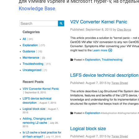
для VMware vSphere и Microsoft Hyper-V, на отдел
Knowledge Base
.