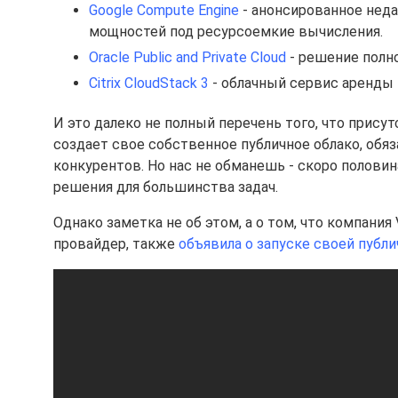
Google Compute Engine
- анонсированное неда
мощностей под ресурсоемкие вычисления.
Oracle Public and Private Cloud
- решение полн
Citrix CloudStack 3
- облачный сервис аренды в
И это далеко не полный перечень того, что прис
создает свое собственное публичное облако, обя
конкурентов. Но нас не обманешь - скоро половин
решения для большинства задач.
Однако заметка не об этом, а о том, что компан
провайдер, также
объявила о запуске своей публ