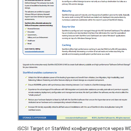
iSCSI Target от StarWind конфигурируется через W