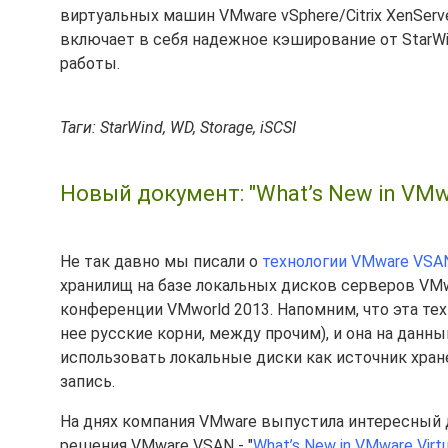
виртуальных машин VMware vSphere/Citrix XenServe
включает в себя надежное кэширование от StarW
работы.
Таги: StarWind, WD, Storage, iSCSI
Новый документ: "What’s New in VMwa
Не так давно мы писали о
технологии VMware VSA
хранилищ на базе локальных дисков серверов VMw
конференции VMworld 2013. Напомним, что эта техн
нее русские корни, между прочим), и она на данн
использовать локальные диски как источник хране
запись.
На днях компания VMware выпустила интересный д
решения VMware VSAN - "
What’s New in VMware Virt