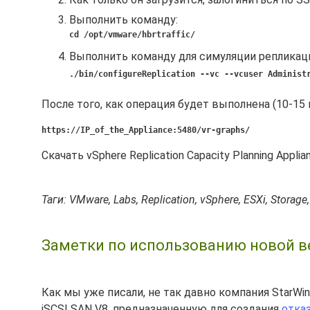
Выполнить команду:
cd /opt/vmware/hbrtraffic/
Выполнить команду для симуляции репликац
./bin/configureReplication --vc --vcuser Administ
После того, как операция будет выполнена (10-1
https://IP_of_the_Appliance:5480/vr-graphs/
Скачать vSphere Replication Capacity Planning Appl
Таги: VMware, Labs, Replication, vSphere, ESXi, Storage
Заметки по использованию новой ве
Как мы уже писали, не так давно компания StarWi
iSCSI SAN V8, предназначенную для создания
отка