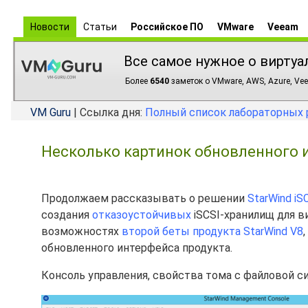
Новости
Статьи
Российское ПО
VMware
Veeam
Все самое нужное о виртуа
Более
6540
заметок о VMware, AWS, Azure, Vee
VM Guru
| Ссылка дня:
Полный список лабораторных 
Несколько картинок обновленного ин
Продолжаем рассказывать о решении
StarWind iS
создания
отказоустойчивых
iSCSI-хранилищ для в
возможностях
второй беты продукта StarWind V8
обновленного интерфейса продукта.
Консоль управления, свойства тома с файловой с