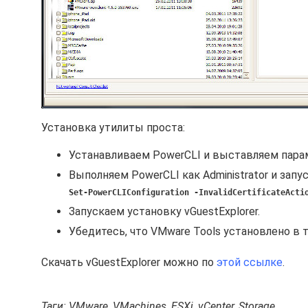
Установка утилиты проста:
Устанавливаем PowerCLI и выставляем пар
Выполняем PowerCLI как Administrator и запу
Set-PowerCLIConfiguration -InvalidCertificateActi
Запускаем установку vGuestExplorer.
Убедитесь, что VMware Tools установлено в 
Скачать vGuestExplorer можно по
этой ссылке
.
Таги: VMware, VMachines, ESXi, vCenter, Storage