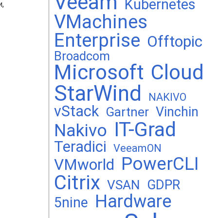
Veeam
Kubernetes
,
VMachines
Enterprise
Offtopic
Broadcom
Microsoft
Cloud
StarWind
NAKIVO
vStack
Vinchin
Gartner
IT-Grad
Nakivo
Teradici
VeeamON
PowerCLI
VMworld
Citrix
GDPR
VSAN
Hardware
5nine