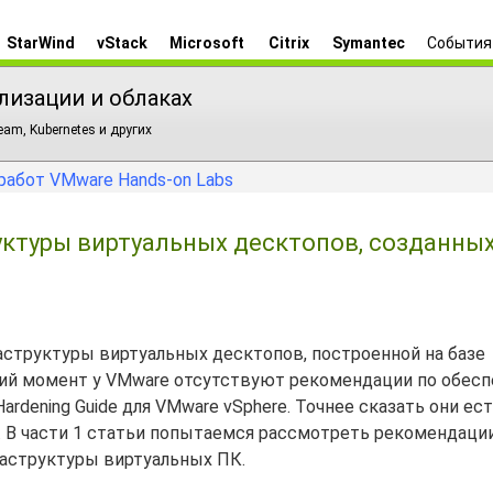
StarWind
vStack
Microsoft
Citrix
Symantec
События
лизации и облаках
am, Kubernetes и других
работ VMware Hands-on Labs
ктуры виртуальных десктопов, созданных
структуры виртуальных десктопов, построенной на базе
щий момент у VMware отсутствуют рекомендации по обес
dening Guide для VMware vSphere. Точнее сказать они ест
. В части 1 статьи попытаемся рассмотреть рекомендаци
раструктуры виртуальных ПК.