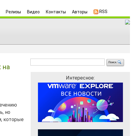
RSS
Релизы
Видео
Контакты
Авторы
 на
Интересное:
печению
ь, но
и, которые