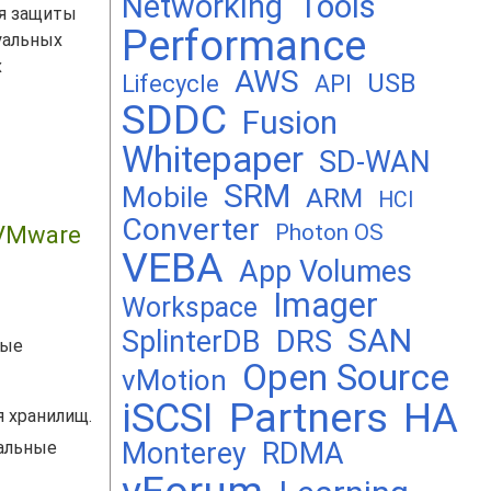
Networking
Tools
ля защиты
Performance
уальных
х
AWS
USB
Lifecycle
API
SDDC
Fusion
Whitepaper
SD-WAN
SRM
Mobile
ARM
HCI
Converter
Photon OS
 VMware
VEBA
App Volumes
Imager
Workspace
SAN
DRS
SplinterDB
ные
Open Source
vMotion
Partners
iSCSI
HA
 хранилищ.
Monterey
RDMA
уальные