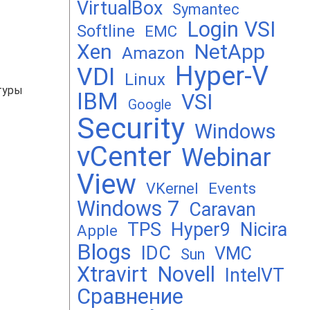
VirtualBox
Symantec
Login VSI
Softline
EMC
Xen
NetApp
Amazon
Hyper-V
VDI
Linux
туры
IBM
VSI
Google
Security
Windows
vCenter
Webinar
View
Events
VKernel
Windows 7
Caravan
TPS
Hyper9
Nicira
Apple
Blogs
IDC
VMC
Sun
Xtravirt
Novell
IntelVT
Сравнение