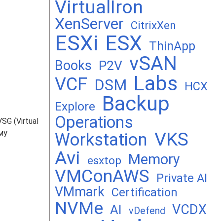
VirtualIron
XenServer
CitrixXen
ESXi
ESX
ThinApp
vSAN
Books
P2V
Labs
VCF
DSM
HCX
Backup
Explore
Operations
G (Virtual
му
VKS
Workstation
Avi
Memory
esxtop
VMConAWS
Private AI
VMmark
Certification
NVMe
VCDX
AI
vDefend