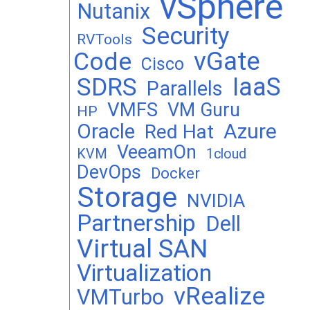
vSphere
Nutanix
Security
RVTools
vGate
Code
Cisco
SDRS
IaaS
Parallels
VMFS
VM Guru
HP
Oracle
Azure
Red Hat
VeeamOn
KVM
1cloud
DevOps
Docker
Storage
NVIDIA
Partnership
Dell
Virtual SAN
Virtualization
vRealize
VMTurbo