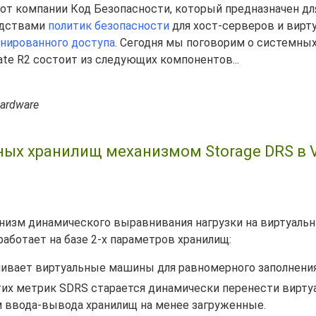
от компании Код Безопасности, который предназначен д
едствами
политик безопасности
для хост-серверов и вирт
нированного доступа
. Сегодня мы поговорим о системны
ate R2 состоит из следующих компонентов...
Hardware
ных хранилищ механизмом Storage DRS в
ханизм динамического выравнивания нагрузки на виртуаль
 работает на базе 2-х параметров хранилищ:
нивает виртуальные машины для равномерного заполнения
тих метрик SDRS старается динамически перенести вирт
 ввода-вывода хранилищ на менее загруженные.