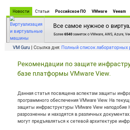
Новости
Статьи
Российское ПО
VMware
Veeam
Все самое нужное о виртуа
Более
6540
заметок о VMware, AWS, Azure, Vee
VM Guru
| Ссылка дня:
Полный список лабораторных 
Рекомендации по защите инфрастру
базе платформы VMware View.
Данная статья посвящена аспектам защиты инфра
программного обеспечения VMware View. На теку
защиты инфраструктуры VMware View наподобие Har
разрозненны и находятся в различных документах
могут предъявляться к сетевой архитектуре инф