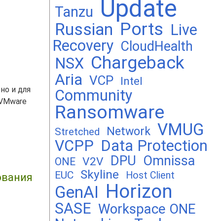
Update
Tanzu
Ports
Russian
Live
Recovery
CloudHealth
Chargeback
NSX
Aria
VCP
Intel
но и для
Community
в VMware
Ransomware
VMUG
Network
Stretched
VCPP
Data Protection
DPU
Omnissa
V2V
ONE
Skyline
EUC
Host Client
ования
Horizon
GenAI
SASE
Workspace ONE