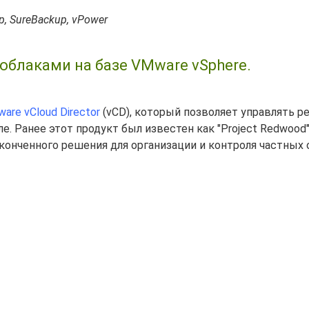
p, SureBackup, vPower
 облаками на базе VMware vSphere.
are vCloud Director
(vCD), который позволяет управлять р
е. Ранее этот продукт был известен как "Project Redwood
аконченного решения для организации и контроля частных 