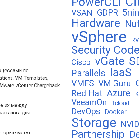
Ci
PowerCLI
5ni
GDPR
VSAN
Hardware
Nut
vSphere
RV
Security Cod
vGate
S
Cisco
IaaS
роцессами по
Parallels
tions, VM Templates,
VMFS
VM Guru
Mware vCenter Chargeback
Azure
Red Hat
VeeamOn
1cloud
ие их между
DevOps
Docker
каталога для
Storage
NVID
Partnership
De
которые могут