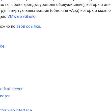
воты, сроки аренды, уровень обслуживания), которые они
 групп виртуальных машин (объекты vApp) которые можно
ощью
VMware vShield
.
можно по
этой ссылке
.
ide
 first server
rector
.
ctor web interface