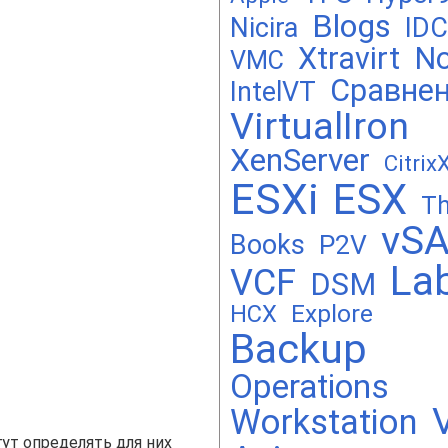
Blogs
Nicira
IDC
Xtravirt
No
VMC
Сравне
IntelVT
VirtualIron
XenServer
Citrix
ESXi
ESX
Th
vS
Books
P2V
La
VCF
DSM
Explore
HCX
Backup
Operations
Workstation
ут определять для них