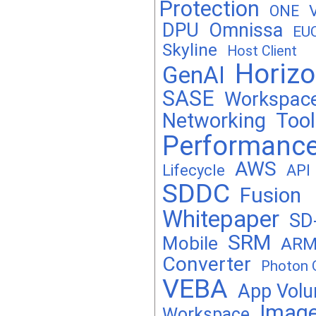
Protection
ONE
DPU
Omnissa
EU
Skyline
Host Client
Horiz
GenAI
SASE
Workspac
Networking
Tool
Performanc
AWS
Lifecycle
API
SDDC
Fusion
Whitepaper
SD
SRM
Mobile
AR
Converter
Photon 
VEBA
App Vol
Image
Workspace