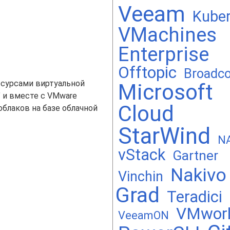
Veeam
Kuber
VMachines
Enterprise
Offtopic
Broadc
есурсами виртуальной
Microsoft
" и вместе с VMware
Cloud
облаков на базе облачной
StarWind
N
vStack
Gartner
Nakivo
Vinchin
Grad
Teradici
VMwor
VeeamON