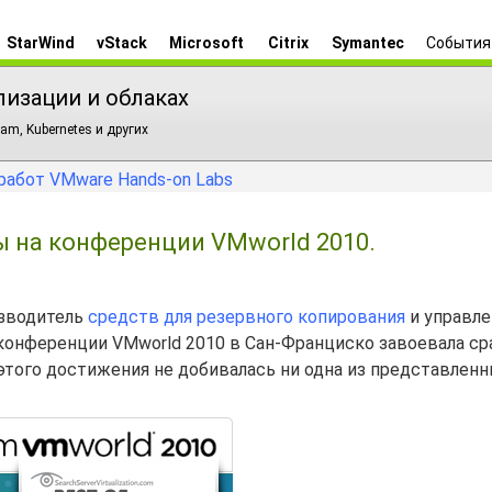
StarWind
vStack
Microsoft
Citrix
Symantec
События
лизации и облаках
am, Kubernetes и других
работ VMware Hands-on Labs
ы на конференции VMworld 2010.
изводитель
средств для резервного копирования
и управле
конференции VMworld 2010 в Сан-Франциско завоевала ср
 этого достижения не добивалась ни одна из представлен