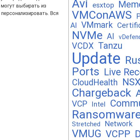
Avi
Mem
esxtop
 могут выбирать из
VMConAWS
 персонализировать. Вся
P
VMmark
AI
Certifi
NVMe
AI
vDefen
Tanzu
VCDX
Update
Ru
Ports
Live Rec
NS
CloudHealth
Chargeback
A
Commu
VCP
Intel
Ransomwar
Network
Stretched
VMUG
VCPP
D