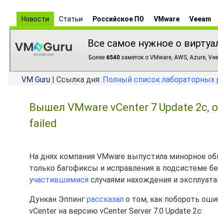
Новости
Статьи
Российское ПО
VMware
Veeam
Все самое нужное о виртуа
Более
6540
заметок о VMware, AWS, Azure, Vee
VM Guru
| Ссылка дня:
Полный список лабораторных 
Вышел VMware vCenter 7 Update 2c, 
failed
На днях компания VMware выпустила минорное о
только багофиксы и исправления в подсистеме бе
участившимися
случаями нахождения и эксплуата
Дункан Эппинг
рассказал
о том, как побороть оши
vCenter на версию vCenter Server 7.0 Update 2c: