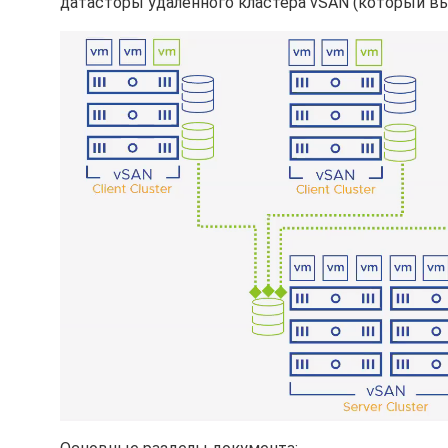
датасторы удаленного кластера vSAN (который выс