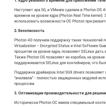
1. Ядро реального времени для приложений телек
Наступает эра 5G, и VMware сделала в Photon OS
времени на уровне ядра (Photon Real Time kernel). 
использовать возможности ОС Photon при развит
2. Безопасность
Photon 4.0 получила поддержку таких технологий по
Virtualization – Encrypted Status и Intel Software 
прошитая на уровне ядра, позволяет SELinux дать
Также Photon OS позволяет из коробки, на уровн
поддерживается SELinux для контейнеров, что было 
Поддержка драйверов Intel SGX drivers позволяе
"анклавов" - полностью защищенных модулей испо
процессам.
3. Оптимизации производительности для решения
Исторически Photon ОС имела специальный контек