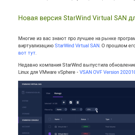
Новая версия StarWind Virtual SAN д
Многие из вас знают про лучшее на рынке програ
виртуализацию
StarWind Virtual SAN
. О прошлом ег
вот тут
.
Недавно компания StarWind выпустила обновление
Linux для VMware vSphere -
VSAN OVF Version 202010