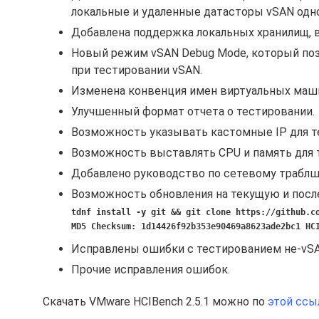
локальные и удаленные датасторы vSAN одн
Добавлена поддержка локальных хранилищ, в
Новый режим vSAN Debug Mode, который по
при тестировании vSAN.
Изменена конвенция имен виртуальных маш
Улучшенный формат отчета о тестировании.
Возможность указывать кастомные IP для 
Возможность выставлять CPU и память для 
Добавлено руководство по сетевому траблш
Возможность обновления на текущую и посл
tdnf install -y git && git clone https://github.c
MD5 Checksum: 1d14426f92b353e90469a8623ade2bc1 HC
Исправлены ошибки с тестированием не-vSAN
Прочие исправления ошибок.
Скачать VMware HCIBench 2.5.1 можно по
этой ссы