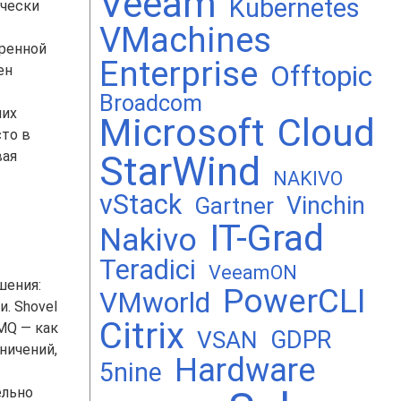
Veeam
Kubernetes
ически
VMachines
еренной
Enterprise
Offtopic
ен
Broadcom
чих
Microsoft
Cloud
сто в
вая
StarWind
NAKIVO
vStack
Vinchin
Gartner
IT-Grad
Nakivo
Teradici
VeeamON
шения:
PowerCLI
VMworld
. Shovel
Citrix
MQ — как
GDPR
VSAN
ничений,
Hardware
5nine
ельно