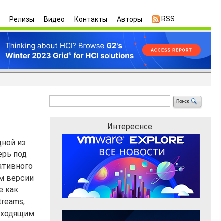
RSS
Релизы
Видео
Контакты
Авторы
Интересное:
дной из
ерь под
ативного
м версии
е как
treams,
одходящим