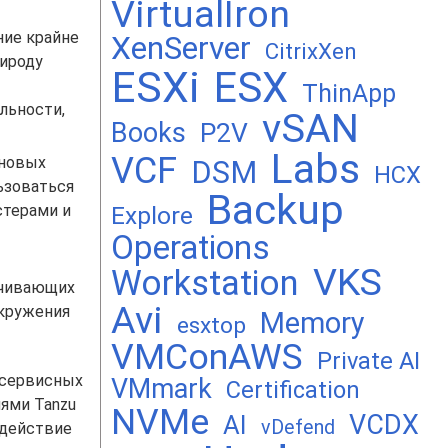
VirtualIron
ние крайне
XenServer
CitrixXen
рироду
ESXi
ESX
ThinApp
льности,
vSAN
Books
P2V
Labs
VCF
 новых
DSM
HCX
ьзоваться
Backup
Explore
стерами и
Operations
VKS
Workstation
ечивающих
Avi
окружения
Memory
esxtop
VMConAWS
Private AI
осервисных
VMmark
Certification
ями Tanzu
NVMe
VCDX
AI
vDefend
одействие