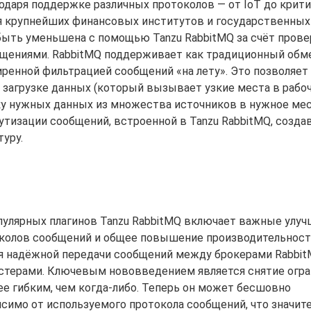
одаря поддержке различных протоколов — от IoT до крит
 крупнейших финансовых институтов и государственных
ыть уменьшена с помощью Tanzu RabbitMQ за счёт пров
щениями. RabbitMQ поддерживает как традиционный обм
ренной фильтрацией сообщений «на лету». Это позволяет
к загрузке данных (который вызывает узкие места в рабо
вку нужных данных из множества источников в нужное ме
тизации сообщений, встроенной в Tanzu RabbitMQ, созда
уру.
пулярных плагинов Tanzu RabbitMQ включает важные улуч
околов сообщений и общее повышение производительности
я надёжной передачи сообщений между брокерами Rabbit
астерами. Ключевым нововведением является снятие огра
ее гибким, чем когда-либо. Теперь он может бесшовно
симо от используемого протокола сообщений, что значит