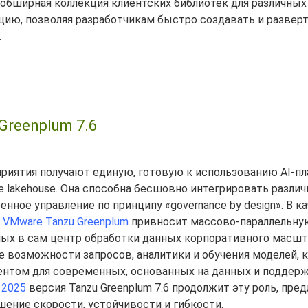
 обширная коллекция клиентских библиотек для различных
цию, позволяя разработчикам быстро создавать и развер
.
reenplum 7.6
риятия получают единую, готовую к использованию AI-п
 lakehouse. Она способна бесшовно интегрировать разли
нное управление по принципу «governance by design». В к
ы
VMware Tanzu Greenplum
привносит массово-параллельну
ых в сам центр обработки данных корпоративного масшта
 возможности запросов, аналитики и обучения моделей, 
аментом для современных, основанных на данных и подде
 2025
версия Tanzu Greenplum 7.6 продолжит эту роль, пред
ение скорости, устойчивости и гибкости.