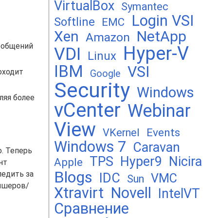
VirtualBox
Symantec
Login VSI
Softline
EMC
Xen
NetApp
Amazon
ообщений
Hyper-V
VDI
Linux
IBM
VSI
оходит
Google
Security
Windows
ляя более
vCenter
Webinar
View
Events
VKernel
Windows 7
Caravan
. Теперь
TPS
Hyper9
Nicira
Apple
нт
Blogs
ледить за
IDC
VMC
Sun
ишеров/
Xtravirt
Novell
IntelVT
Сравнение