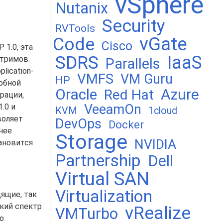
vSphere
Nutanix
Security
RVTools
vGate
Code
Cisco
1.0, эта
SDRS
IaaS
стримов.
Parallels
lication-
VMFS
VM Guru
HP
добной
Oracle
Azure
Red Hat
рации,
VeeamOn
.0 и
KVM
1cloud
воляет
DevOps
Docker
нее
Storage
NVIDIA
ановится
Partnership
Dell
Virtual SAN
Virtualization
ящие, так
кий спектр
vRealize
VMTurbo
о