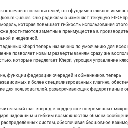
ля конечных пользователей, это фундаментальное измене
uorum Queues. Оно радикально изменяет текущую FIFO-п
овую модель, которая повышает гибкость использования этого
также достигаются заметные преимущества в производите
вной и надёжной.
таданных Khepri теперь назначено по умолчанию для всех
ешение позволяет новым развёртываниям сразу же воспол
ью, которые предлагает Khepri, упрощая управление кла
агин, функции федерации очередей и обменников теперь
независимых и более специализированных плагина, обесп
ние для пользователей, разворачивающих федеративные 
значительный шаг вперёд в поддержке современных микр
годаря надёжным и гибким возможностям обмена сообщени
я распределённых систем, обеспечивая бесшовное взаим