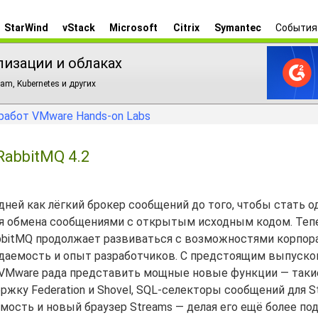
StarWind
vStack
Microsoft
Citrix
Symantec
События
лизации и облаках
am, Kubernetes и других
работ VMware Hands-on Labs
abbitMQ 4.2
ней как лёгкий брокер сообщений до того, чтобы стать о
я обмена сообщениями с открытым исходным кодом. Теп
bbitMQ продолжает развиваться с возможностями корпор
юдаемость и опыт разработчиков. С предстоящим выпуско
5, VMware рада представить мощные новые функции — таки
жку Federation и Shovel, SQL-селекторы сообщений для S
ость и новый браузер Streams — делая его ещё более п