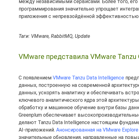
между независимыми сервисами. Более того, его
программирования значительно упрощает интегра
приложения с непревзойдённой эффективностью
Таги: VMware, RabbitMQ, Update
VMware представила VMware Tanzu G
С появлением
VMware Tanzu Data Intelligence
предп
данных, построенную на современной архитектуре
данных, ускорять аналитику и обеспечивать встрое
ключевого аналитического ядра этой архитектур
обработку и машинное обучение внутри базы данн
Greenplum обеспечивает высокопроизводительные
делают Tanzu Data Intelligence настоящим фунд
AI-приложений.
Анонсированная на VMware Explore
значительные обновления, направленные на повыш