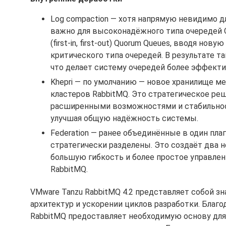
Log compaction — хотя напрямую невидимо д
важно для высоконадёжного типа очередей Q
(first-in, first-out) Quorum Queues, вводя н
критического типа очередей. В результате 
что делает систему очередей более эффекти
Khepri — по умолчанию — новое хранилище ме
кластеров RabbitMQ. Это стратегическое р
расширенными возможностями и стабильност
улучшая общую надёжность системы.
Federation — ранее объединённые в один пл
стратегически разделены. Это создаёт два 
большую гибкость и более простое управле
RabbitMQ.
VMware Tanzu RabbitMQ 4.2 представляет собой 
архитектур и ускорении циклов разработки. Бла
RabbitMQ предоставляет необходимую основу дл