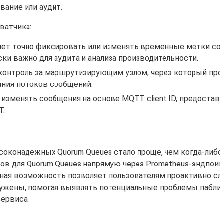
вание или аудит.
ватчика:
ляет точно фиксировать или изменять временные метки с
ски важно для аудита и анализа производительности.
 контроль за маршрутизирующим узлом, через который пр
ания потоков сообщений.
 изменять сообщения на основе MQTT client ID, предостав
T.
оконадёжных Quorum Queues стало проще, чем когда-либо
в для Quorum Queues напрямую через Prometheus-эндпои
жная возможность позволяет пользователям проактивно с
ружены, помогая выявлять потенциальные проблемы пабл
сервиса.