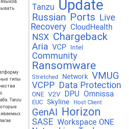
Update
 языков
Tanzu
тывать
Ports
Russian
Live
Recovery
CloudHealth
Chargeback
NSX
Aria
VCP
Intel
Community
Ransomware
латформу
VMUG
Network
Stretched
чные типы
VCPP
Data Protection
ачестве
DPU
Omnissa
ю
V2V
ONE
ба. Tanzu
Skyline
EUC
Host Client
которые
Horizon
GenAI
рживаемых
SASE
Workspace ONE
лагая