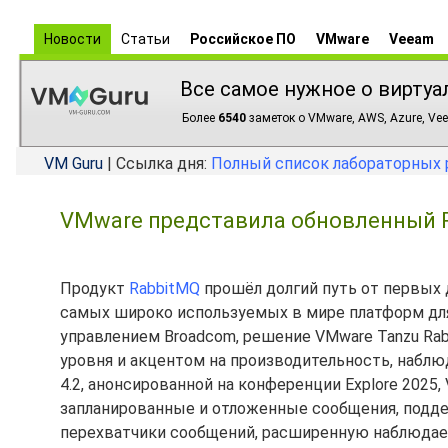
Новости
Статьи
Российское ПО
VMware
Veeam
Все самое нужное о виртуа
Более
6540
заметок о VMware, AWS, Azure, Vee
VM Guru
| Ссылка дня:
Полный список лабораторных 
VMware представила обновленный R
Продукт
RabbitMQ
прошёл долгий путь от первых д
самых широко используемых в мире платформ дл
управлением Broadcom, решение VMware Tanzu Ra
уровня и акцентом на производительность, набл
4.2, анонсированной на конференции Explore 202
запланированные и отложенные сообщения, поддер
перехватчики сообщений, расширенную наблюдаем