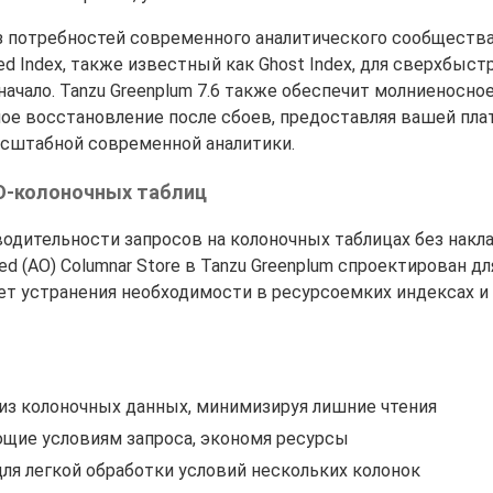
из потребностей современного аналитического сообщества
d Index, также известный как Ghost Index, для сверхбыст
начало. Tanzu Greenplum 7.6 также обеспечит молниеносно
ое восстановление после сбоев, предоставляя вашей пл
асштабной современной аналитики.
AO-колоночных таблиц
одительности запросов на колоночных таблицах без накл
d (AO) Columnar Store в Tanzu Greenplum спроектирован дл
ет устранения необходимости в ресурсоемких индексах и
з колоночных данных, минимизируя лишние чтения
ющие условиям запроса, экономя ресурсы
ля легкой обработки условий нескольких колонок