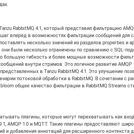
дах.
nzu RabbitMQ 4.1, который представил фильтрацию AMQP 
 шаг вперёд в возможностях фильтрации сообщений для 
ставлять несколько значений из разделов properties и app
у, они были несколько ограничены по сравнению с SQL-по
до большую гибкость и более мощные возможности фильт
ообщений внутри стримов. Это логичное развитие AMQP 1
представленных в Tanzu RabbitMQ 4.1. Это улучшение поз
нарии потоковой обработки в RabbitMQ. В сочетании с ра
bloom общее качество фильтрации в RabbitMQ Streams ст
батывать плагины, которые могут перехватывать как вход
9.1, AMQP 1.0 и MQTT. Такие плагины предоставляют широ
й и добавления аннотаций для расширенного контекста д