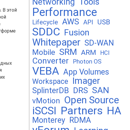
Networking
Tools
Performance
. В этой
рой
AWS
USB
Lifecycle
API
е
SDDC
Fusion
атформе
Whitepaper
SD-WAN
SRM
Mobile
ARM
HCI
Converter
Photon OS
адных
VEBA
App Volumes
я
 их
Imager
Workspace
SAN
DRS
SplinterDB
Open Source
vMotion
Partners
iSCSI
HA
Monterey
RDMA