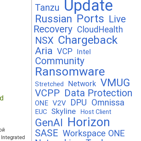
Update
Tanzu
Ports
Russian
Live
Recovery
CloudHealth
Chargeback
NSX
Aria
VCP
Intel
Community
Ransomware
VMUG
Network
Stretched
VCPP
Data Protection
ud
DPU
Omnissa
V2V
ONE
Skyline
EUC
Host Client
Horizon
GenAI
ой
SASE
Workspace ONE
Integrated