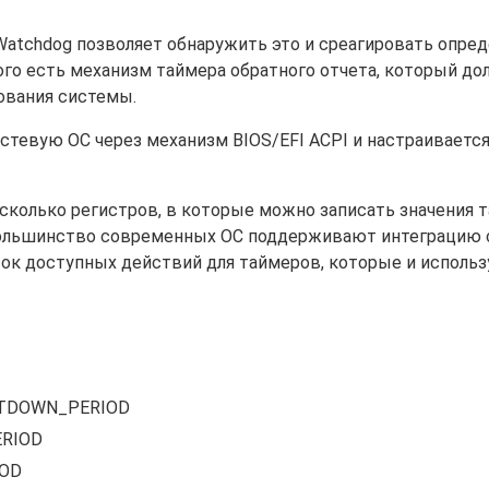
, Watchdog позволяет обнаружить это и среагировать опр
того есть механизм таймера обратного отчета, который до
ования системы.
стевую ОС через механизм BIOS/EFI ACPI и настраивается
есколько регистров, в которые можно записать значения т
 Большинство современных ОС поддерживают интеграцию 
сок доступных действий для таймеров, которые и использ
TDOWN_PERIOD
RIOD
OD