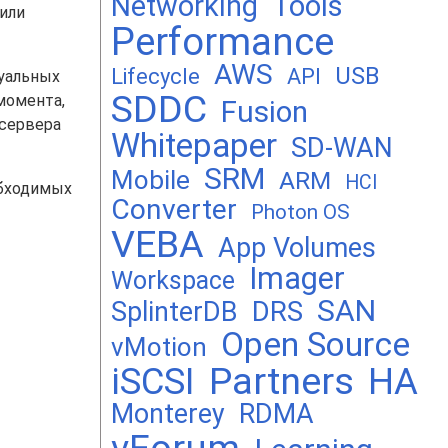
Networking
Tools
 или
Performance
AWS
USB
Lifecycle
API
туальных
SDDC
 момента,
Fusion
 сервера
Whitepaper
SD-WAN
SRM
Mobile
ARM
HCI
обходимых
Converter
Photon OS
VEBA
App Volumes
Imager
Workspace
SAN
DRS
SplinterDB
Open Source
vMotion
Partners
iSCSI
HA
Monterey
RDMA