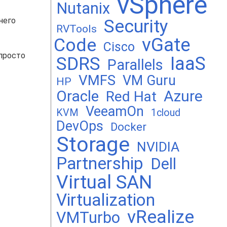
vSphere
Nutanix
днего
Security
RVTools
vGate
Code
Cisco
 просто
SDRS
IaaS
Parallels
VMFS
VM Guru
HP
Oracle
Azure
Red Hat
VeeamOn
KVM
1cloud
DevOps
Docker
Storage
NVIDIA
Partnership
Dell
Virtual SAN
Virtualization
vRealize
VMTurbo