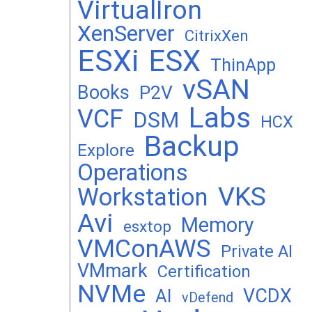
VirtualIron
XenServer
CitrixXen
ESXi
ESX
ThinApp
vSAN
Books
P2V
Labs
VCF
DSM
HCX
Backup
Explore
Operations
VKS
Workstation
Avi
Memory
esxtop
VMConAWS
Private AI
VMmark
Certification
NVMe
VCDX
AI
vDefend