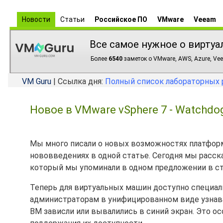
Новости
Статьи
Российское ПО
VMware
Veeam
Все самое нужное о виртуа
Более
6540
заметок о VMware, AWS, Azure, Vee
VM Guru
| Ссылка дня:
Полный список лабораторных 
Новое в VMware vSphere 7 - Watchd
Мы много писали о новых возможностях платфо
нововведениях в одной статье. Сегодня мы расск
который мы упоминали в одном предложении в ст
Теперь для виртуальных машин доступно специальн
администраторам в унифицированном виде узнават
ВМ зависли или вывалились в синий экран. Это о