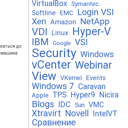
VirtualBox
Symantec
Login VSI
Softline
EMC
Xen
NetApp
Amazon
Hyper-V
VDI
Linux
IBM
VSI
Google
скаться до
Security
Windows
о машина
vCenter
Webinar
View
Events
VKernel
Windows 7
Caravan
TPS
Hyper9
Nicira
Apple
Blogs
IDC
VMC
Sun
Xtravirt
Novell
IntelVT
Сравнение