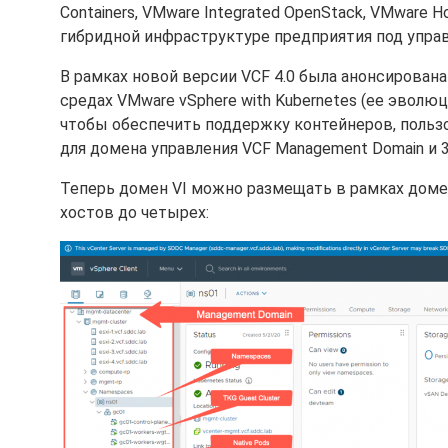
Containers, VMware Integrated OpenStack, VMware H
гибридной инфраструктуре предприятия под упра
В рамках новой версии VCF 4.0 была анонсирова
средах VMware vSphere with Kubernetes (ее эволю
чтобы обеспечить поддержку контейнеров, польз
для домена управления VCF Management Domain и 3 се
Теперь домен VI можно размещать в рамках доме
хостов до четырех: