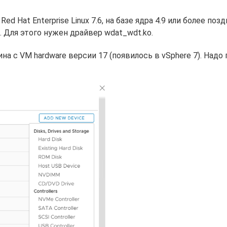
ed Hat Enterprise Linux 7.6, на базе ядра 4.9 или более поз
 Для этого нужен драйвер wdat_wdt.ko.
а с VM hardware версии 17 (появилось в vSphere 7). Надо