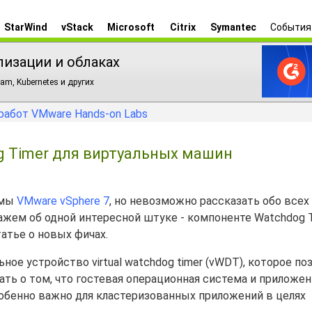
StarWind
vStack
Microsoft
Citrix
Symantec
События
лизации и облаках
am, Kubernetes и других
работ VMware Hands-on Labs
og Timer для виртуальных машин
рмы
VMware vSphere 7
, но невозможно рассказать обо всех
ажем об одной интересной штуке - компоненте Watchdog T
атье о новых фичах.
ое устройство virtual watchdog timer (vWDT), которое по
ь о том, что гостевая операционная система и приложен
собенно важно для кластеризованных приложений в целях