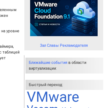
еделенным
лжен
 на уровне
Зал Славы Рекламодателя
аймера,
с таблицей
ует
Ближайшие события
в области
виртуализации:
Быстрый переход:
VMware