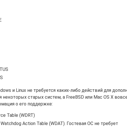
E
TUS
S
ws и Linux не требуется каких-либо действий для допол
я некоторых старых систем, а FreeBSD или Mac OS X вовс
рмация о его поддержке:
ce Table (WDRT)
Watchdog Action Table (WDAT). Гостевая ОС не требует