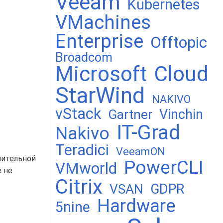
Veeam
Kubernetes
VMachines
Enterprise
Offtopic
Broadcom
Microsoft
Cloud
StarWind
NAKIVO
vStack
Vinchin
Gartner
IT-Grad
Nakivo
Teradici
VeeamON
нительной
PowerCLI
VMworld
е не
Citrix
GDPR
VSAN
Hardware
5nine