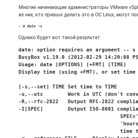
Многие начинающие администраторы VMware vSpher
из них, кто привык делать это в ОС Linux, могут 
~ # date -s
Однако будет вот такой результат:
date: option requires an argument -- s
BusyBox v1.19.0 (2012-02-29 14:20:08 P
Usage: date [OPTIONS] [+FMT] [TIME]   
Display time (using +FMT), or set time
[-s,--set] TIME Set time to TIME      
-u,--utc        Work in UTC (don't con
-R,--rfc-2822   Output RFC-2822 compli
-I[SPEC]        Output ISO-8601 compli
				 SP
				 'h
				 ti