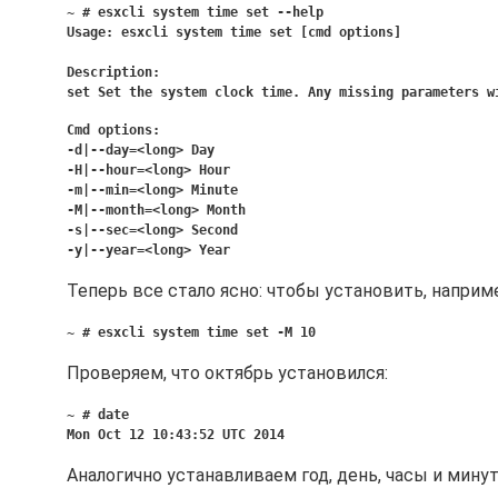
~ # esxcli system time set --help
Usage: esxcli system time set [cmd options]
Description:
set
Set the system clock time. Any missing parameters 
Cmd options:
-d|--day=<long> Day
-H|--hour=<long> Hour
-m|--min=<long> Minute
-M|--month=<long> Month
-s|--sec=<long> Second
-y|--year=<long> Year
Теперь все стало ясно: чтобы установить, наприм
~ # esxcli system time set -M 10
Проверяем, что октябрь установился:
~ # date
Mon Oct 12 10:43:52 UTC 2014
Аналогично устанавливаем год, день, часы и минуты