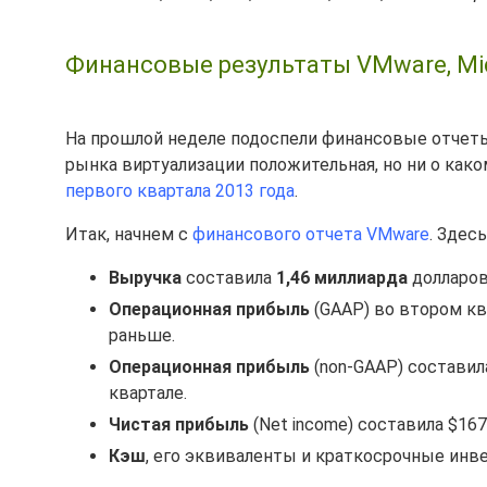
Финансовые результаты VMware, Micro
На прошлой неделе подоспели финансовые отчеты к
рынка виртуализации положительная, но ни о как
первого квартала 2013 года
.
Итак, начнем с
финансового отчета VMware
. Здес
Выручка
составила
1,46 миллиарда
долларов
Операционная прибыль
(GAAP) во втором кв
раньше.
Операционная прибыль
(non-GAAP) составил
квартале.
Чистая прибыль
(Net income) составила $167
Кэш
, его эквиваленты и краткосрочные ин