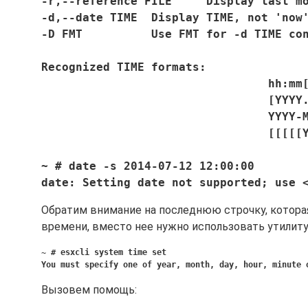
-r,--reference FILE     Display last m
-d,--date TIME  Display TIME, not 'now
-D FMT          Use FMT for -d TIME co
Recognized TIME formats:          
				 hh:
				 [Y
				 YY
~ # date -s 2014-07-12 12:00:00  
date: Setting date not supported; use 
Обратим внимание на последнюю строчку, которая
времени, вместо нее нужно использовать утилиту 
~ # esxcli system time set
You must specify one of year, month, day, hour, minute 
Вызовем помощь: