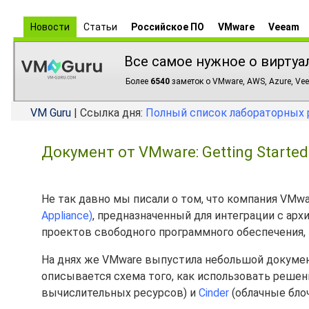
Новости
Статьи
Российское ПО
VMware
Veeam
Все самое нужное о виртуа
Более
6540
заметок о VMware, AWS, Azure, Vee
VM Guru
| Ссылка дня:
Полный список лабораторных 
Документ от VMware: Getting Started
Не так давно мы писали о том, что компания VMw
Appliance)
, предназначенный для интеграции с ар
проектов свободного программного обеспечения, 
На днях же VMware выпустила небольшой докумен
описывается схема того, как использовать решен
вычислительных ресурсов) и
Cinder
(облачные бло