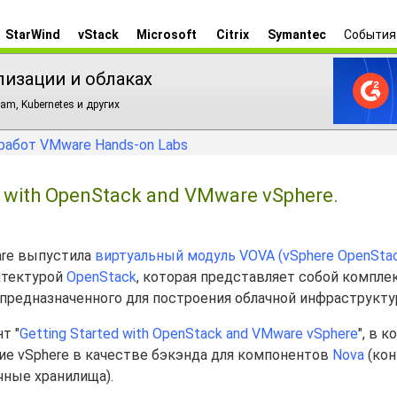
StarWind
vStack
Microsoft
Citrix
Symantec
События
лизации и облаках
am, Kubernetes и других
работ VMware Hands-on Labs
 with OpenStack and VMware vSphere.
are выпустила
виртуальный модуль VOVA (vSphere OpenStack
хитектурой
OpenStack
, которая представляет собой компле
предназначенного для построения облачной инфраструкту
т "
Getting Started with OpenStack and VMware vSphere
", в 
ие vSphere в качестве бэкэнда для компонентов
Nova
(кон
чные хранилища).