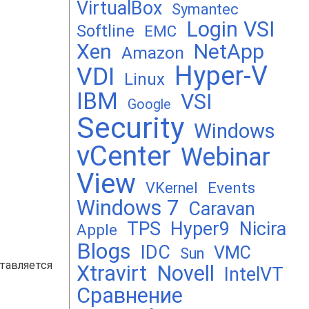
VirtualBox
Symantec
Login VSI
Softline
EMC
Xen
NetApp
Amazon
Hyper-V
VDI
Linux
IBM
VSI
Google
Security
Windows
vCenter
Webinar
View
Events
VKernel
Windows 7
Caravan
TPS
Hyper9
Nicira
Apple
Blogs
IDC
VMC
Sun
тавляется
Xtravirt
Novell
IntelVT
Сравнение