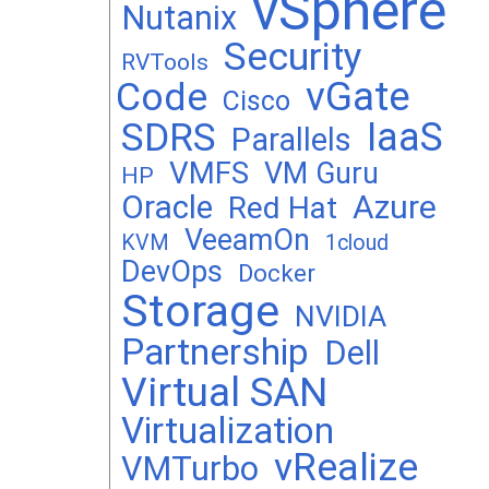
vSphere
Nutanix
Security
RVTools
vGate
Code
Cisco
SDRS
IaaS
Parallels
VMFS
VM Guru
HP
Oracle
Azure
Red Hat
VeeamOn
KVM
1cloud
DevOps
Docker
Storage
NVIDIA
Partnership
Dell
Virtual SAN
Virtualization
vRealize
VMTurbo