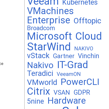
Veeam
Kubernetes
VMachines
Enterprise
Offtopic
Broadcom
Microsoft
Cloud
StarWind
NAKIVO
vStack
Vinchin
Gartner
IT-Grad
Nakivo
се
Teradici
VeeamON
PowerCLI
VMworld
Citrix
GDPR
VSAN
Hardware
5nine