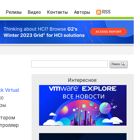
RSS
Релизы
Видео
Контакты
Авторы
Интересное:
 Virtual
кс
ры.
котором
троллер