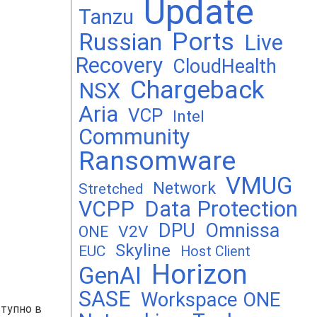
Update
Tanzu
Ports
Russian
Live
Recovery
CloudHealth
Chargeback
NSX
Aria
VCP
Intel
Community
Ransomware
VMUG
Network
Stretched
VCPP
Data Protection
DPU
Omnissa
V2V
ONE
Skyline
EUC
Host Client
Horizon
GenAI
SASE
Workspace ONE
ступно в