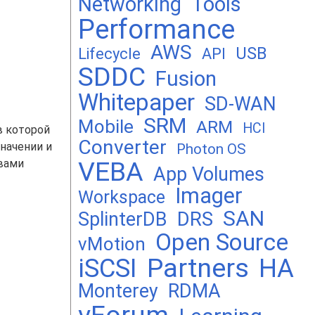
Networking
Tools
Performance
AWS
USB
Lifecycle
API
SDDC
Fusion
Whitepaper
SD-WAN
SRM
Mobile
ARM
HCI
 в которой
Converter
начении и
Photon OS
VEBA
твами
App Volumes
Imager
Workspace
SAN
DRS
SplinterDB
Open Source
vMotion
Partners
iSCSI
HA
Monterey
RDMA