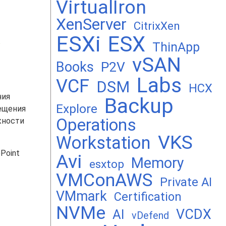
VirtualIron
XenServer
CitrixXen
ESXi
ESX
ThinApp
vSAN
Books
P2V
Labs
VCF
DSM
HCX
ния
Backup
Explore
ещения
Operations
жности
VKS
Workstation
Point
Avi
Memory
esxtop
VMConAWS
Private AI
VMmark
Certification
NVMe
VCDX
AI
vDefend