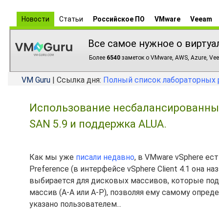
Новости
Статьи
Российское ПО
VMware
Veeam
Все самое нужное о виртуа
Более
6540
заметок о VMware, AWS, Azure, Vee
VM Guru
| Ссылка дня:
Полный список лабораторных 
Использование несбалансированных 
SAN 5.9 и поддержка ALUA.
Как мы уже
писали недавно
, в VMware vSphere ест
Preference (в интерфейсе vSphere Client 4.1 она
выбирается для дисковых массивов, которые по
массив (A-A или A-P), позволяя ему самому определ
указано пользователем...