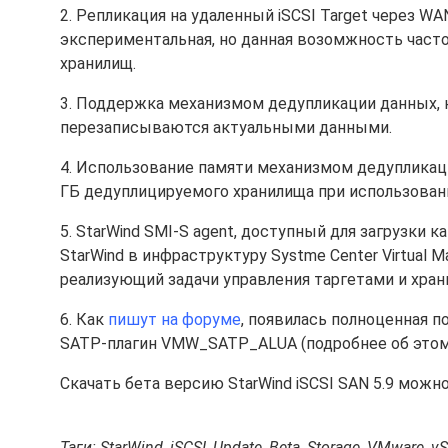
2. Репликация на удаленный iSCSI Target через W
экспериментальная, но данная возомжность част
хранилищ.
3. Поддержка механизмом дедупликации данных, 
перезаписываются актуальными данными.
4. Использование памяти механизмом дедупликаци
ГБ дедуплицируемого хранилища при использовани
5. StarWind SMI-S agent, доступный для загрузки к
StarWind в инфраструктуру Systme Center Virtual Ma
реализующий задачи управления таргетами и хра
6. Как
пишут на форуме
, появилась полноценная 
SATP-плагин VMW_SATP_ALUA (подробнее об это
Скачать бета версию StarWind iSCSI SAN 5.9 можн
Таги: StarWind, iSCSI, Update, Beta, Storage, VMware, v