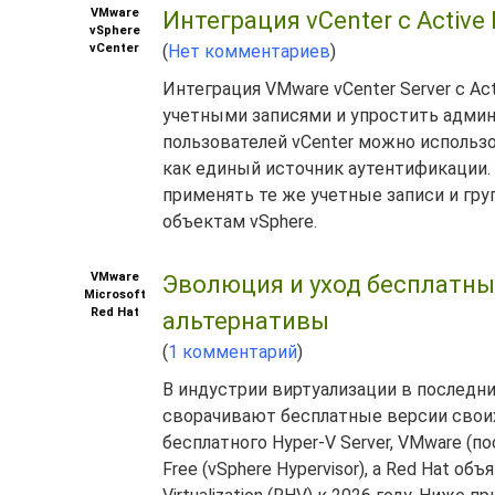
VMware
Интеграция vCenter с Active 
vSphere
vCenter
(
Нет комментариев
)
Интеграция VMware vCenter Server с Ac
учетными записями и упростить админ
пользователей vCenter можно использ
как единый источник аутентификации. 
применять те же учетные записи и груп
объектам vSphere.
VMware
Эволюция и уход бесплатных
Microsoft
Red Hat
альтернативы
(
1 комментарий
)
В индустрии виртуализации в последн
сворачивают бесплатные версии своих
бесплатного Hyper-V Server, VMware (п
Free (vSphere Hypervisor), а Red Hat 