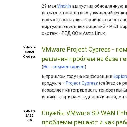
29 мая
Vinchin
выпустил обновленную 
помимо стандартных улучшений функц
возможности для аварийного восстанов
виртуализационных решений - РЕД Вирту
систем - РЕД ОС и Astra Linux.
VMware
VMware Project Cypress - п
GenAI
Cypress
решения проблем на базе ге
(
Нет комментариев
)
В прошлом году на конференции
Explor
продукте -
Project Cypress
(сейчас он р
позволяет интегрировать генеративный
копилота при расследовании инцидент
VMware
Службы VMware SD-WAN Enhanc
SASE
EFS
проблемы решают и как ра