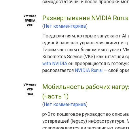
самодостаточны и после проверки мог
VMware
Развёртывание NVIDIA Run:ai
NVIDIA
VCF
(
Нет комментариев
)
Предприятиям, которые запускают AI в
единой панелью управления живут и т
Таким частным облаком выступает VMwar
Kubernetes Service (VKS) как штатной 
with NVIDIA
он превращается в готовую
располагается
NVIDIA Run:ai
— слой орке
VMware
Мобильность рабочих нагруз
VCF
HCX
(часть 1)
(
Нет комментариев
)
p>Это пошаговое руководство описывае
устаревшей (legacy) инфраструктуре. 
сопровождается видеозаписью, охват