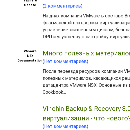
vSphere
Update
(
2 комментариев
)
На днях компания VMware в составе B
флагманской платформы виртуализаци
управление жизненным циклом, безоп
DPU и улучшенную настройку виртуаль
VMware
Много полезных материало
NSX
Documentation
(
Нет комментариев
)
После переезда ресурсов компании VM
полезных материалов, касающихся реше
датацентра VMware NSX. Основные из н
Cookbook...
Vinchin Backup & Recovery 
виртуализации - что нового
(
Нет комментариев
)