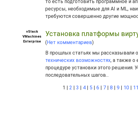
то есть подготовить программное и а
ресурсы, необходимые для AI и ML, наи
требуются совершенно другие мощност
vStack
Установка платформы вирту
VMachines
Enterprise
(
Нет комментариев
)
В прошлых статьях мы рассказывали 
технических возможностях
, а также о
процедуре установки этого решения. 
последовательных шагов...
1 |
2
|
3
|
4
|
5
|
6
|
7
|
8
|
9
|
10
|
1