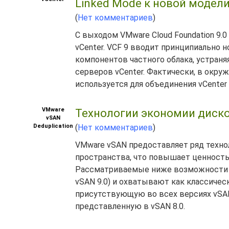
Linked Mode к новой модели 
(
Нет комментариев
)
С выходом VMware Cloud Foundation 9
vCenter. VCF 9 вводит принципиально но
компонентов частного облака, устран
серверов vCenter. Фактически, в окруж
используется для объединения vCenter 
VMware
Технологии экономии диско
vSAN
Deduplication
(
Нет комментариев
)
VMware vSAN предоставляет ряд техно
пространства, что повышает ценность
Рассматриваемые ниже возможности ак
vSAN 9.0) и охватывают как классическу
присутствующую во всех версиях vSAN, 
представленную в vSAN 8.0.