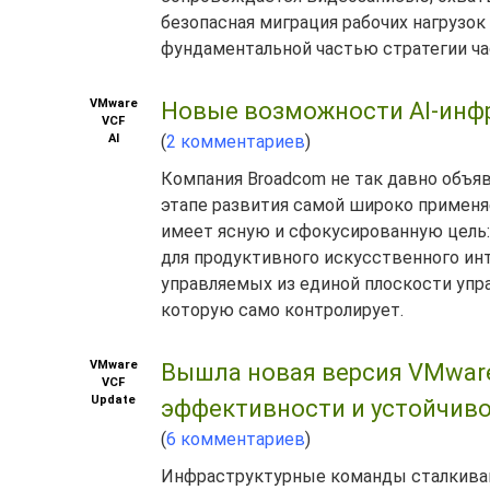
безопасная миграция рабочих нагрузо
фундаментальной частью стратегии ча
VMware
Новые возможности AI-инфра
VCF
AI
(
2 комментариев
)
Компания Broadcom не так давно объя
этапе развития самой широко применя
имеет ясную и сфокусированную цель
для продуктивного искусственного ин
управляемых из единой плоскости упра
которую само контролирует.
VMware
Вышла новая версия VMware 
VCF
Update
эффективности и устойчив
(
6 комментариев
)
Инфраструктурные команды сталкивают