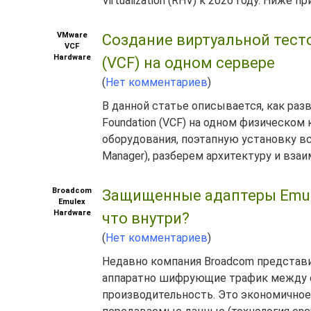
Virtualization (RHV) к 2026 году. Ниже 
VMware
Создание виртуальной тест
VCF
Hardware
(VCF) на одном сервере
(
Нет комментариев
)
В данной статье описывается, как ра
Foundation (VCF) на одном физическо
оборудования, поэтапную установку вс
Manager), разберем архитектуру и вза
Broadcom
Защищенные адаптеры Emulex
Emulex
Hardware
что внутри?
(
Нет комментариев
)
Недавно компания Broadcom предста
аппаратно шифрующие трафик между 
производительность. Это экономичное