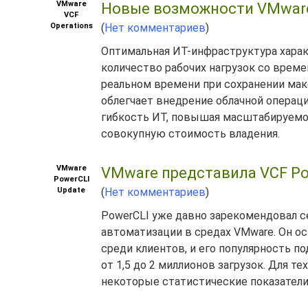
VMware
Новые возможности VMware C
VCF
Operations
(
Нет комментариев
)
Оптимальная ИТ-инфраструктура хара
количество рабочих нагрузок со време
реальном времени при сохранении ма
облегчает внедрение облачной операц
гибкость ИТ, повышая масштабируемо
совокупную стоимость владения.
VMware
VMware представила VCF Po
PowerCLI
Update
(
Нет комментариев
)
PowerCLI уже давно зарекомендовал 
автоматизации в средах VMware. Он о
среди клиентов, и его популярность 
от 1,5 до 2 миллионов загрузок. Для т
некоторые статистические показател