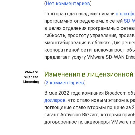
(
Нет комментариев
)
Полтора года назад мы писали
о платф
программно-определяемых сетей
SD-
в целях отделения программных сетев
гибкость, простоту управления, прои
масштабирования в облаках. Для реше
корпоративной сети, включая рост об
предлагает услугу VMware SD-WAN Enhance
VMware
Изменения в лицензионной 
vSphere
Licensing
(
2 комментариев
)
В мае 2022 года компания Broadcom об
долларов
, что стало новым этапом в р
поглощение стало вторым по цене за 
гигант Activision Blizzard, который при
договорённости, акционеры VMware по