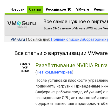
Новости
Статьи
Российское ПО
VMware
Veeam
Все самое нужное о виртуа
Более
6540
заметок о VMware, AWS, Azure, Vee
VM Guru
| Ссылка дня:
Полный список лабораторных 
Все статьи о виртуализации VMware vSp
VMware
Развёртывание NVIDIA Run:ai
VCF
NVIDIA
(
Нет комментариев
)
После установки плоскости управления,
принимать нагрузки. Приведённые ниж
(инференс, рабочая среда, обучение) с
планирование GPU, автомасштабирован
содержит явные шаги проверки, чтобы 