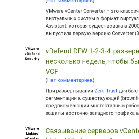
(
Нет комментариев
)
VMware vCenter Converter – это класс
виртуальных систем в формат виртуал
Assistant, которая существовала в 2000-
выпустила первую версию Converter (3.0
VMware
vDefend DFW 1-2-3-4: разве
vDefend
Security
несколько недель, чтобы б
VCF
(
Нет комментариев
)
При развертывании
Zero Trust
для быст
сегментации в существующей (brownfiel
предписывающий многоэтапный рабочи
защиты восточно-западного трафика в ч
VMware
Связывание серверов vCente
Linking
vCenter