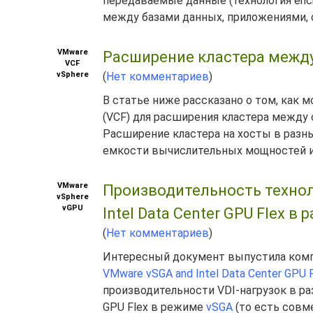
передаваемые данные (технология encryp
между базами данных, приложениями, с
VMware
Расширение кластера между 
VCF
vSphere
(
Нет комментариев
)
В статье ниже рассказано о том, как 
(VCF) для расширения кластера между 
Расширение кластера на хосты в разн
емкости вычислительных мощностей и .
VMware
Производительность технол
vSphere
vGPU
Intel Data Center GPU Flex в
(
Нет комментариев
)
Интересный документ выпустила компа
VMware vSGA and Intel Data Center GPU F
производительности VDI-нагрузок в раз
GPU Flex в режиме
vSGA
(то есть совм