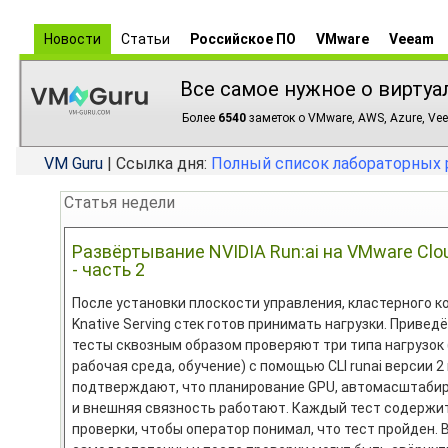
Новости
Статьи
Российское ПО
VMware
Veeam
Все самое нужное о виртуа
Более
6540
заметок о VMware, AWS, Azure, Vee
VM Guru
| Ссылка дня:
Полный список лабораторных 
Статья недели
Развёртывание NVIDIA Run:ai на VMware Clo
- часть 2
После установки плоскости управления, кластерного к
Knative Serving стек готов принимать нагрузки. Приве
тесты сквозным образом проверяют три типа нагрузок
рабочая среда, обучение) с помощью CLI runai версии 2
подтверждают, что планирование GPU, автомасштабир
и внешняя связность работают. Каждый тест содержи
проверки, чтобы оператор понимал, что тест пройден. 