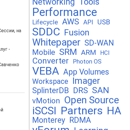
Networking
Tools
Performance
AWS
USB
Lifecycle
API
SDDC
Fusion
Сессии, на
Whitepaper
SD-WAN
луг -
SRM
Mobile
ARM
HCI
Converter
Photon OS
Савченко
VEBA
App Volumes
Imager
Workspace
SAN
DRS
SplinterDB
Open Source
vMotion
Partners
iSCSI
HA
ой
Monterey
RDMA