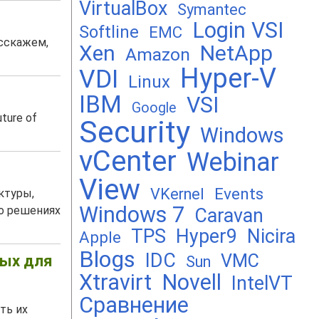
VirtualBox
Symantec
Login VSI
Softline
EMC
сскажем,
Xen
NetApp
Amazon
Hyper-V
VDI
Linux
IBM
VSI
Google
uture of
Security
Windows
vCenter
Webinar
View
Events
VKernel
ктуры,
Windows 7
 о решениях
Caravan
TPS
Hyper9
Nicira
Apple
Blogs
IDC
VMC
ных для
Sun
Xtravirt
Novell
IntelVT
Сравнение
ть их