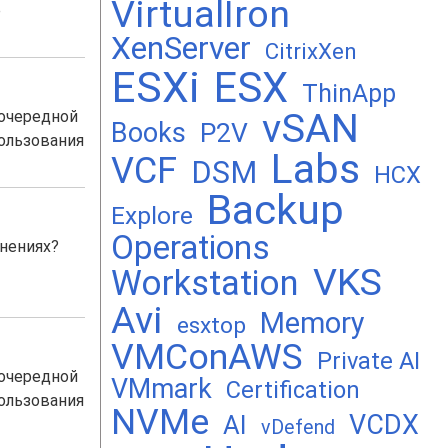
VirtualIron
е
XenServer
CitrixXen
ESXi
ESX
ThinApp
vSAN
 очередной
Books
P2V
ользования
Labs
VCF
DSM
HCX
Backup
Explore
Operations
нениях?
VKS
Workstation
Avi
Memory
esxtop
VMConAWS
Private AI
 очередной
VMmark
Certification
ользования
NVMe
VCDX
AI
vDefend