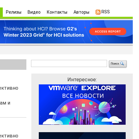
RSS
Релизы
Видео
Контакты
Авторы
Интересное:
фективно
ам и
фективно