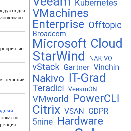
Veeam
Kubernetes
VMachines
родукта для
рассказано
Enterprise
Offtopic
Broadcom
Microsoft
Cloud
ероприятие,
StarWind
NAKIVO
vStack
Vinchin
Gartner
IT-Grad
Nakivo
ля решений
Teradici
VeeamON
PowerCLI
VMworld
Citrix
GDPR
VSAN
одный
Hardware
есплатно
5nine
еренция