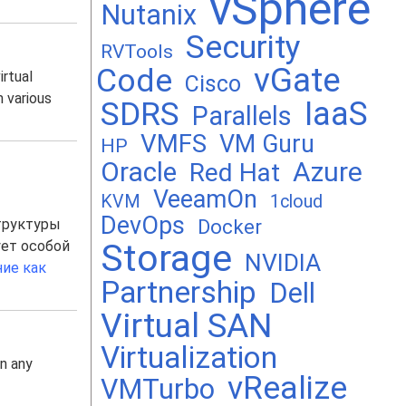
vSphere
Nutanix
Security
RVTools
vGate
Code
rtual
Cisco
 various
SDRS
IaaS
Parallels
VMFS
VM Guru
HP
Oracle
Azure
Red Hat
VeeamOn
KVM
1cloud
DevOps
Docker
труктуры
Storage
ует особой
NVIDIA
ние как
Partnership
Dell
Virtual SAN
Virtualization
in any
vRealize
VMTurbo