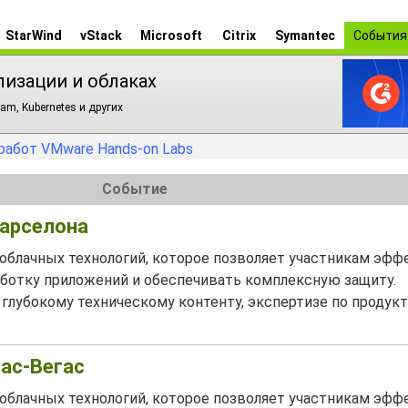
StarWind
vStack
Microsoft
Citrix
Symantec
События
лизации и облаках
am, Kubernetes и других
работ VMware Hands-on Labs
Событие
Барселона
 облачных технологий, которое позволяет участникам эф
аботку приложений и обеспечивать комплексную защиту.
 глубокому техническому контенту, экспертизе по продукт
Лас-Вегас
 облачных технологий, которое позволяет участникам эф