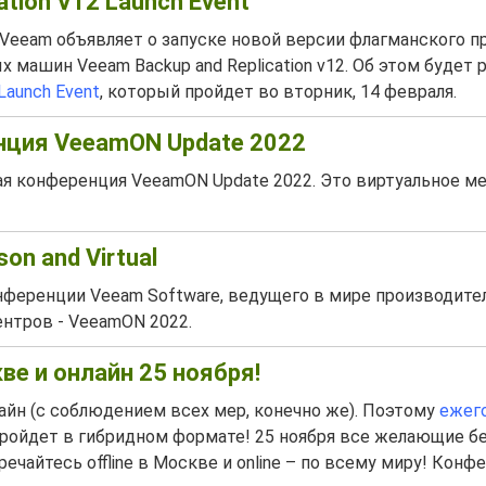
ation V12 Launch Event
Veeam объявляет о запуске новой версии флагманского п
 машин Veeam Backup and Replication v12. Об этом будет 
Launch Event
, который пройдет во вторник, 14 февраля.
нция VeeamON Update 2022
шая конференция VeeamON Update 2022. Это виртуальное м
on and Virtual
онференции Veeam Software, ведущего в мире производите
нтров - VeeamON 2022.
ве и онлайн 25 ноября!
лайн (с соблюдением всех мер, конечно же). Поэтому
ежег
ройдет в гибридном формате! 25 ноября все желающие б
ечайтесь offline в Москве и online – по всему миру! Конф