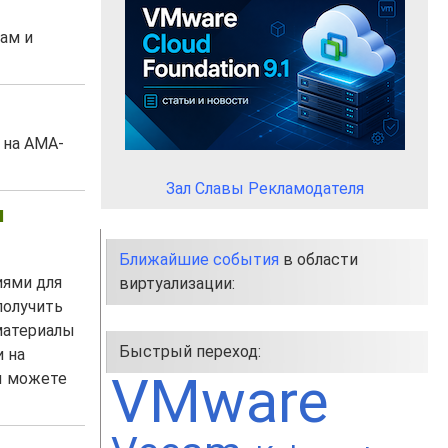
ам и
 на АМА-
Зал Славы Рекламодателя
я
Ближайшие события
в области
иями для
виртуализации:
получить
материалы
Быстрый переход:
 на
VMware
вы можете