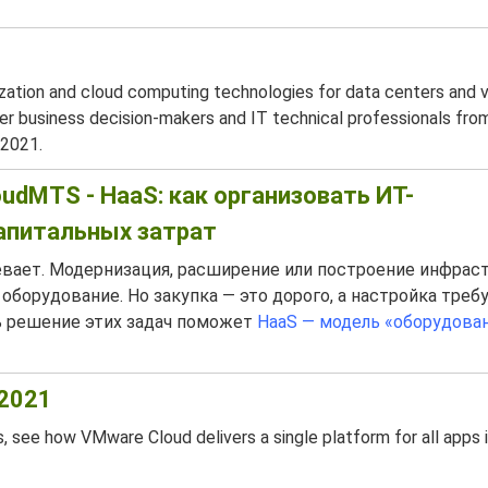
zation and cloud computing technologies for data centers and vi
r business decision-makers and IT technical professionals from
 2021.
udMTS - HaaS: как организовать ИТ-
апитальных затрат
евает. Модернизация, расширение или построение инфрас
оборудование. Но закупка — это дорого, а настройка треб
ь решение этих задач поможет
HaaS — модель «оборудова
 2021
, see how VMware Cloud delivers a single platform for all apps 