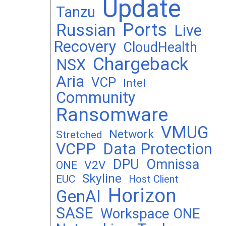
Update
Tanzu
Ports
Russian
Live
Recovery
CloudHealth
Chargeback
NSX
Aria
VCP
Intel
Community
Ransomware
VMUG
Network
Stretched
VCPP
Data Protection
DPU
Omnissa
V2V
ONE
Skyline
EUC
Host Client
Horizon
GenAI
SASE
Workspace ONE