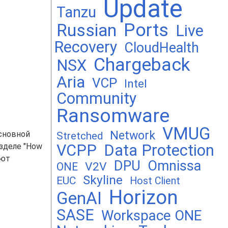
Update
Tanzu
Ports
Russian
Live
Recovery
CloudHealth
Chargeback
NSX
Aria
VCP
Intel
Community
Ransomware
VMUG
Network
основной
Stretched
азделе "How
VCPP
Data Protection
ают
DPU
Omnissa
V2V
ONE
Skyline
EUC
Host Client
Horizon
GenAI
SASE
Workspace ONE