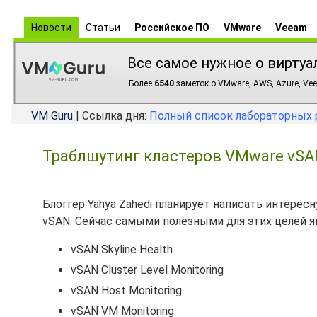
Новости
Статьи
Российское ПО
VMware
Veeam
Все самое нужное о виртуа
Более
6540
заметок о VMware, AWS, Azure, Vee
VM Guru
| Ссылка дня:
Полный список лабораторных 
Траблшутинг кластеров VMware vSAN
Блоггер Yahya Zahedi планирует написать интере
vSAN. Сейчас самыми полезными для этих целей 
vSAN Skyline Health
vSAN Cluster Level Monitoring
vSAN Host Monitoring
vSAN VM Monitoring