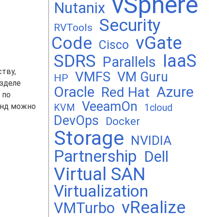
vSphere
Nutanix
Security
RVTools
vGate
Code
Cisco
SDRS
IaaS
Parallels
ству,
VMFS
VM Guru
HP
азделе
Oracle
Azure
Red Hat
 по
VeeamOn
ренд можно
KVM
1cloud
DevOps
Docker
Storage
NVIDIA
Partnership
Dell
Virtual SAN
Virtualization
vRealize
VMTurbo