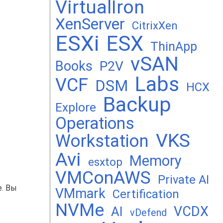
VirtualIron
XenServer
CitrixXen
ESXi
ESX
ThinApp
vSAN
Books
P2V
Labs
VCF
DSM
HCX
Backup
Explore
Operations
VKS
Workstation
Avi
Memory
esxtop
VMConAWS
Private AI
. Вы
VMmark
Certification
NVMe
VCDX
AI
vDefend