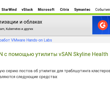
StarWind
vStack
Microsoft
Citrix
Symantec
События
лизации и облаках
am, Kubernetes и других
работ VMware Hands-on Labs
 с помощью утилиты vSAN Skyline Health
сную серию постов об утилитах для траблшутинга кластеро
являются следующие средства: