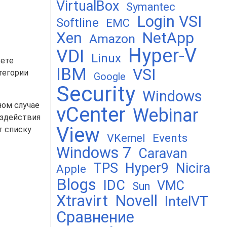
VirtualBox
Symantec
Login VSI
Softline
EMC
Xen
NetApp
Amazon
Hyper-V
VDI
Linux
жете
IBM
VSI
тегории
Google
Security
Windows
ном случае
vCenter
Webinar
оздействия
View
т списку
Events
VKernel
Windows 7
Caravan
TPS
Hyper9
Nicira
Apple
Blogs
IDC
VMC
Sun
Xtravirt
Novell
IntelVT
Сравнение