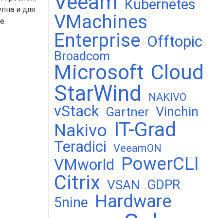
Veeam
Kubernetes
упна и для
VMachines
e.
Enterprise
Offtopic
Broadcom
Microsoft
Cloud
StarWind
NAKIVO
vStack
Vinchin
Gartner
IT-Grad
Nakivo
Teradici
VeeamON
PowerCLI
VMworld
Citrix
GDPR
VSAN
Hardware
5nine