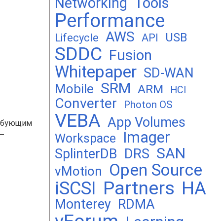
Networking
Tools
Performance
AWS
USB
Lifecycle
API
SDDC
Fusion
Whitepaper
SD-WAN
SRM
Mobile
ARM
HCI
Converter
Photon OS
VEBA
App Volumes
ребующим
Imager
 —
Workspace
SAN
DRS
SplinterDB
Open Source
vMotion
Partners
iSCSI
HA
Monterey
RDMA