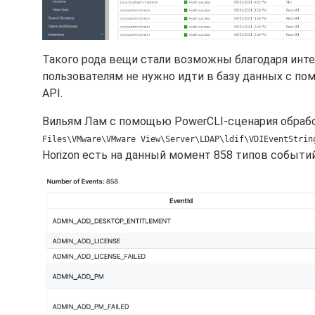
$services= $hvServer.ExtensionData 

# --- Connect to the vCenter Server --- 

Connect-VIServer -Server $vc -User $vcUser -Password $v
Такого рода вещи стали возможны благодаря ин
пользователям не нужно идти в базу данных с по
#endregion initialize 

API.
#region main 

#######################################################
Вильям Лам с помощью PowerCLI-сценария обраб
# Main 

Files\VMware\VMware View\Server\LDAP\ldif\VDIEventStrin
Horizon есть на данный момент 858 типов событи
#######################################################
Write-Output "" 

if ($services) { 

foreach ($baseState in $baseStates) { 

# --- Get a list of VMs in this state --- 

Write-Host ("Get VMs with baseState: " + $baseState) -F
$ProblemVMs = Get-HVMachineSummary -State $baseState 

foreach ($ProblemVM in $ProblemVMs) { 

$VM = Get-VM -Name $ProblemVM.Base.Name 
