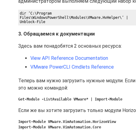
администратором выполняем следующий набор к
dir ‘C:\Program

Files\WindowsPowerShell\Modules\VMware.HvHelper\’ |

3. Обращаемся к документации
Здесь вам понадобятся 2 основных ресурса:
View API Reference Documentation
VMware PowerCLI Cmdlets Reference
Теперь вам нужно загрузить нужные модули. Если 
это можно командой:
Get-Module -ListAvailable VMware* | Import-Module
Если же вы хотите загрузить только модули Horiz
Import-Module VMware.VimAutomation.HorizonView
Import-Module VMware.VimAutomation.Core