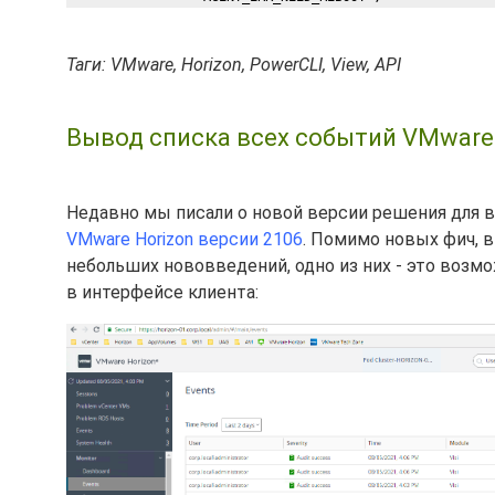
                'AGENT_ERR_PROTOCOL_FAILURE',  

                'AGENT_ERR_DOMAIN_FAILURE',  

Таги: VMware, Horizon, PowerCLI, View, API
                'AGENT_CONFIG_ERROR',  

                         'UNKNOWN') 

Вывод списка всех событий VMware H
#endregion variables 

#region initialize 

Недавно мы писали о новой версии решения для 
#######################################################
VMware Horizon версии 2106
. Помимо новых фич, 
# Initialize 

небольших нововведений, одно из них - это возм
#######################################################
в интерфейсе клиента:
# --- Import the PowerCLI Modules required --- 

Import-Module VMware.VimAutomation.HorizonView 

Import-Module VMware.VimAutomation.Core 

Set-PowerCLIConfiguration -InvalidCertificateAction Pro
# --- Connect to Horizon Connection Server API Service 
$hvServer = Connect-HVServer -Server $cs -User $csUser 
# --- Get Services for interacting with the View API Se