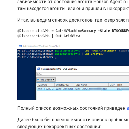
зависимости от состояния агента Horizon Agent в 
там находятся агенты, или они пришли в некорре
Итак, выводим список десктопов, где юзер залоги
$DisconnectedVMs = Get-HVMachineSummary -State DISCONN
$DisconnectedVMs | Out-GridView
Полный список возможных состояний приведен
в
Далее было бы полезно вывести список проблемны
следующих некорректных состояний: