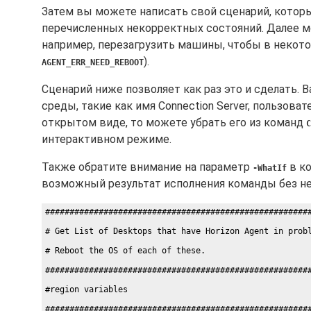
Затем вы можете написать свой сценарий, которы
перечисленных некорректных состояний. Далее м
например, перезагрузить машины, чтобы в некотор
).
AGENT_ERR_NEED_REBOOT
Сценарий ниже позволяет как раз это и сделать.
среды, такие как имя Connection Server, пользоват
открытом виде, то можете убрать его из команд
C
интерактивном режиме.
Также обратите внимание на параметр
в к
-WhatIf
возможный результат исполнения команды без не
#######################################################
# Get List of Desktops that have Horizon Agent in probl
# Reboot the OS of each of these. 

#######################################################
#region variables 

#######################################################