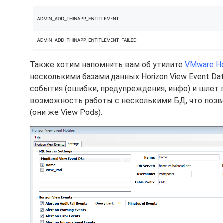
# --- Reboot each of the Problem VMs --- 

Restart-VMGuest -VM $VM 

# Add -WhatIf to see what would happen without actually
} 

Также хотим напомнить вам об утилите
VMware Hor
} 

несколькими базами данных Horizon View Event 
Write-Output "", "Disconnect from Connection Server." 

события (ошибки, предупреждения, инфо) и шлет 
Disconnect-HVServer -Server $cs 

возможность работы с несколькими БД, что позво
} else { 

(они же View Pods).
Write-Output "", "Failed to login into Connection Serve
pause 

} 

# --- Disconnect from the vCenter Server --- 

Write-Output "", "Disconnect from vCenter Server." 

Disconnect-VIServer -Server $vc 
