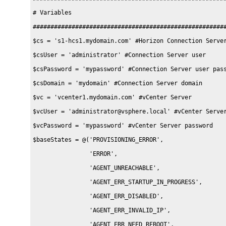
# Variables 

#######################################################
$cs = 's1-hcs1.mydomain.com' #Horizon Connection Server
$csUser = 'administrator' #Connection Server user 

$csPassword = 'mypassword' #Connection Server user pass
$csDomain = 'mydomain' #Connection Server domain 

$vc = 'vcenter1.mydomain.com' #vCenter Server 

$vcUser = 'administrator@vsphere.local' #vCenter Server
$vcPassword = 'mypassword' #vCenter Server password 

$baseStates = @('PROVISIONING_ERROR',  

                'ERROR',  

                'AGENT_UNREACHABLE',  

                'AGENT_ERR_STARTUP_IN_PROGRESS', 

                'AGENT_ERR_DISABLED',  

                'AGENT_ERR_INVALID_IP',  

                'AGENT_ERR_NEED_REBOOT',  
