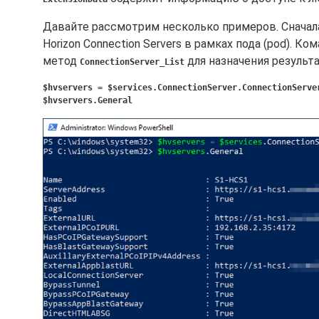
Давайте рассмотрим несколько примеров. Сначал
Horizon Connection Servers в рамках пода (pod). К
метод
для назначения резуль
ConnectionServer_List
$hvservers = $services.ConnectionServer.ConnectionServ
$hvservers.General