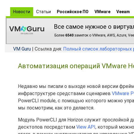
Новости
Статьи
Российское ПО
VMware
Veeam
Все самое нужное о виртуа
Более
6540
заметок о VMware, AWS, Azure, Vee
VM Guru
| Ссылка дня:
Полный список лабораторных 
Автоматизация операций VMware Ho
Недавно мы писали о выходе новой версии фрейм
инфраструктуре средствами сценариев
VMware P
PowerCLI module, с помощью которого можно упр
мы посмотрим, как это делается.
Модуль PowerCLI для Horizon служит прослойкой 
десктопов посредством
View API
, который можно