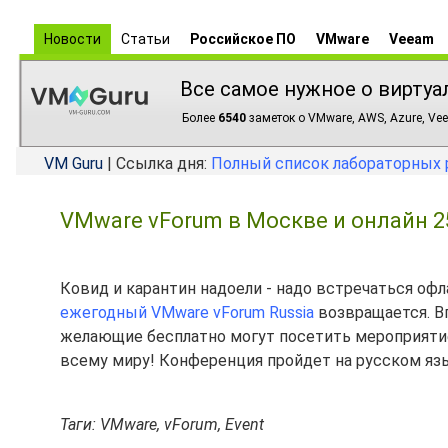
Новости
Статьи
Российское ПО
VMware
Veeam
Все самое нужное о виртуа
Более
6540
заметок о VMware, AWS, Azure, Vee
VM Guru
| Ссылка дня:
Полный список лабораторных 
VMware vForum в Москве и онлайн 2
Ковид и карантин надоели - надо встречаться офл
ежегодный VMware vForum Russia
возвращается. В
желающие бесплатно могут посетить мероприятие V
всему миру! Конференция пройдет на русском яз
Таги: VMware, vForum, Event