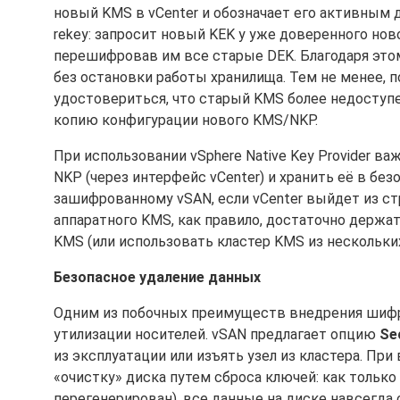
новый KMS в vCenter и обозначает его активным д
rekey: запросит новый KEK у уже доверенного нов
перешифровав им все старые DEK. Благодаря это
без остановки работы хранилища. Тем не менее,
удостовериться, что старый KMS более недоступе
копию конфигурации нового KMS/NKP.
При использовании vSphere Native Key Provider 
NKP (через интерфейс vCenter) и хранить её в бе
зашифрованному vSAN, если vCenter выйдет из стр
аппаратного KMS, как правило, достаточно держа
KMS (или использовать кластер KMS из нескольких
Безопасное удаление данных
Одним из побочных преимуществ внедрения шифр
утилизации носителей. vSAN предлагает опцию
Se
из эксплуатации или изъять узел из кластера. П
«очистку» диска путем сброса ключей: как только
перегенерирован), все данные на диске навсегда