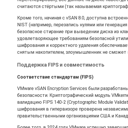
считаются стёртыми (так называемая криптографи
Кроме того, начиная с vSAN 8.0, доступна встрое
NIST (например, перезапись нулями или генераци
безопасное стирание при выведении диска из кла
удовлетворяющее требованиям безопасной утилиз
шифрования и корректного удаления обеспечивае
снятым накопителем, злоумышленник не сможет 
Поддержка FIPS и совместимость
Соответствие стандартам (FIPS)
VMware vSAN Encryption Services были разработа
безопасности. Криптографический модуль VMkern
валидацию FIPS 140-2 (Cryptographic Module Validat
шифрования в гипервизоре проверена независим
правительственными организациями США и Канад
Более того, в 2024 году VMware успешно заверши