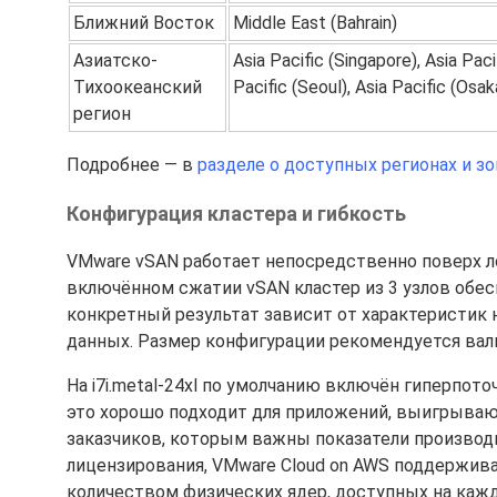
Ближний Восток
Middle East (Bahrain)
Азиатско-
Asia Pacific (Singapore), Asia Paci
Тихоокеанский
Pacific (Seoul), Asia Pacific (Osa
регион
Подробнее — в
разделе о доступных регионах и з
Конфигурация кластера и гибкость
VMware vSAN работает непосредственно поверх ло
включённом сжатии vSAN кластер из 3 узлов обе
конкретный результат зависит от характеристик 
данных. Размер конфигурации рекомендуется ва
На i7i.metal-24xl по умолчанию включён гиперпот
это хорошо подходит для приложений, выигрываю
заказчиков, которым важны показатели производ
лицензирования, VMware Cloud on AWS поддержи
количеством физических ядер, доступных на кажд