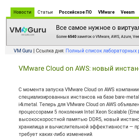
Новости
Статьи
Российское ПО
VMware
Veeam
Все самое нужное о виртуа
Более
6540
заметок о VMware, AWS, Azure, Vee
VM Guru
| Ссылка дня:
Полный список лабораторных 
VMware Cloud on AWS: новый инстанс 
С момента запуска VMware Cloud on AWS компани
специализированных инстансов на базе bare-metal 
i4i.metal. Теперь для VMware Cloud on AWS объявл
процессорами 5 поколения Intel Xeon Scalable (Eme
высокоскоростной памятью DDR5, новый инстанс
хранилища и вычислительной эффективности — п
требует каких-либо изменений.