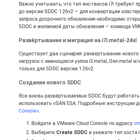
Важно учитывать, что тип инстансов i7i требуе
до версии SDDC 1.26v2 — для конвертации класте
запроса досрочного обновления необходимо откры
SDDC и желаемой даты обновления — команда VM
Развёртывание и миграция на i7i.metal-24xl
Существует два сценария: развертывание нового S
нагрузок с имеющихся узлов i3.metal, i3en.metal и/и
только для SDDC версии 1.26v2.
Создание нового SDDC
Все вновь развёртываемые SDDC будут работать 
использовать vSAN ESA. Подробные инструкции д
Console»
.
Войдите в VMware Cloud Console по адресу
vm
Выберите
Create SDDC
и укажите тип хоста i7