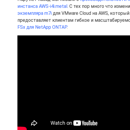
инстанса AWS-i4i.metal
. С тех пор много что изме
экземпляра m7i
для VMware Cloud на AWS, который
предоставляет клиентам гибкое и масштабируем
FSx для NetApp ONTAP
.