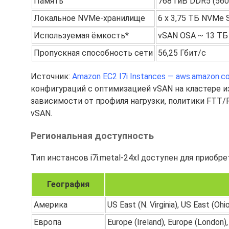
Память
768 ГиБ DDR5 (56
Локальное NVMe-хранилище
6 x 3,75 ТБ NVMe
Используемая ёмкость*
vSAN OSA ~ 13 ТБ
Пропускная способность сети
56,25 Гбит/с
Источник:
Amazon EC2 I7i Instances — aws.amazon.c
конфигураций с оптимизацией vSAN на кластере и
зависимости от профиля нагрузки, политики FTT
vSAN.
Региональная доступность
Тип инстансов i7i.metal-24xl доступен для приобр
География
Америка
US East (N. Virginia), US East (Oh
Европа
Europe (Ireland), Europe (London),