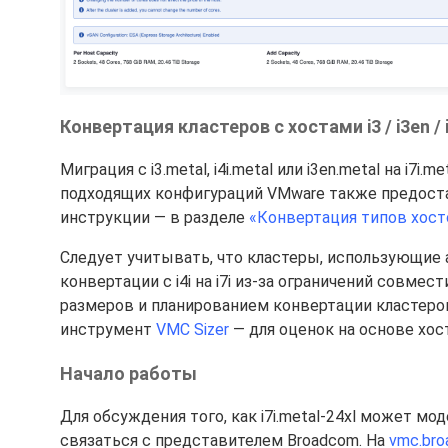
Конвертация кластеров с хостами i3 / i3en / i
Миграция с i3.metal, i4i.metal или i3en.metal на i7
подходящих конфигураций VMware также предоста
инструкции — в разделе
«Конвертация типов хост
Следует учитывать, что кластеры, использующие 
конвертации с i4i на i7i из-за ограничений совме
размеров и планированием конвертации кластеро
инструмент
VMC Sizer
— для оценок на основе хос
Начало работы
Для обсуждения того, как i7i.metal-24xl может м
связаться с представителем Broadcom. На
vmc.br