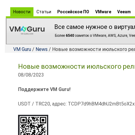
Новости
Статьи
Российское ПО
VMware
Veeam
Все самое нужное о виртуа
Более
6540
заметок о VMware, AWS, Azure, Vee
VM Guru
/
News
/ Новые возможности июльского релиз
Новые возможности июльского релиз
08/08/2023
Поддержите VM Guru!
USDT / TRC20, адрес: TCDP7d9hBM4dhU2mBt5oX2