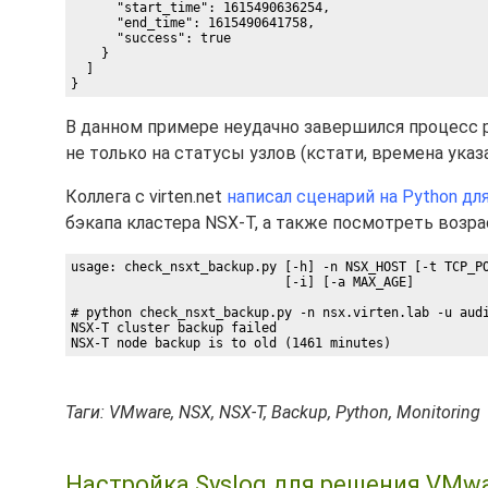
      "start_time": 1615490636254,

      "end_time": 1615490641758,

      "success": true

    }

  ]

В данном примере неудачно завершился процесс 
не только на статусы узлов (кстати, времена указ
Коллега с virten.net
написал сценарий на Python для
бэкапа кластера NSX-T, а также посмотреть возр
usage: check_nsxt_backup.py [-h] -n NSX_HOST [-t TCP_PO
                            [-i] [-a MAX_AGE]

# python check_nsxt_backup.py -n nsx.virten.lab -u audi
NSX-T cluster backup failed

NSX-T node backup is to old (1461 minutes)
Таги: VMware, NSX, NSX-T, Backup, Python, Monitoring
Настройка Syslog для решения VMw