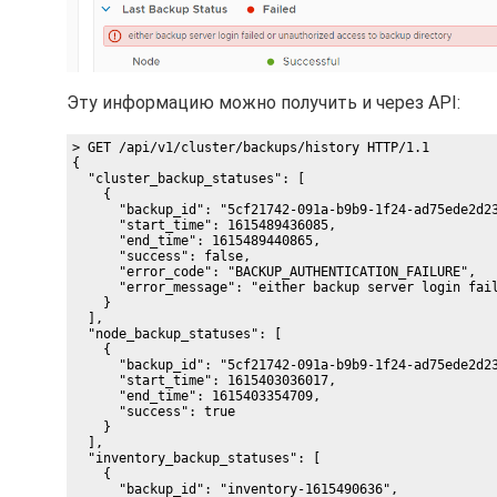
Эту информацию можно получить и через API:
> GET /api/v1/cluster/backups/history HTTP/1.1

{

  "cluster_backup_statuses": [

    {

      "backup_id": "5cf21742-091a-b9b9-1f24-ad75ede2d23
      "start_time": 1615489436085,

      "end_time": 1615489440865,

      "success": false,

      "error_code": "BACKUP_AUTHENTICATION_FAILURE",

      "error_message": "either backup server login fail
    }

  ],

  "node_backup_statuses": [

    {

      "backup_id": "5cf21742-091a-b9b9-1f24-ad75ede2d23
      "start_time": 1615403036017,

      "end_time": 1615403354709,

      "success": true

    }

  ],

  "inventory_backup_statuses": [

    {

      "backup_id": "inventory-1615490636",
