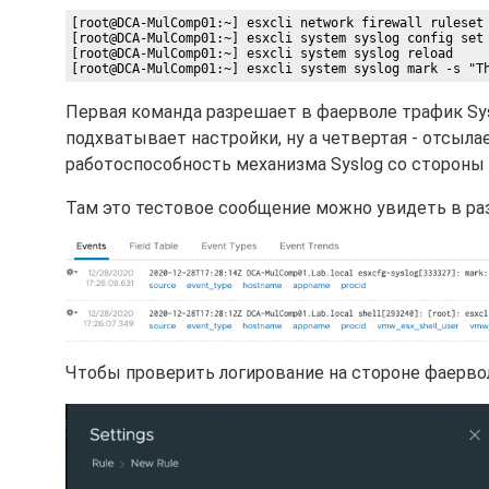
[root@DCA-MulComp01:~] esxcli network firewall ruleset 
[root@DCA-MulComp01:~] esxcli system syslog config set 
[root@DCA-MulComp01:~] esxcli system syslog reload

Первая команда разрешает в фаерволе трафик Sysl
подхватывает настройки, ну а четвертая - отсыл
работоспособность механизма Syslog со стороны L
Там это тестовое сообщение можно увидеть в раз
Чтобы проверить логирование на стороне фаервол