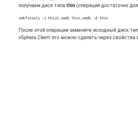
получаем диск типа
thin
(операция достаточно долг
vmkfstools –i
thick.vmdk thin.vmdk -d thin
После этой операции замените исходный диск ти
vSphere Client это можно сделать через свойства