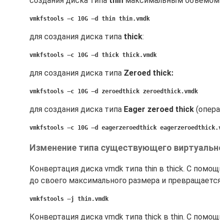
создания диска типа
thin
максимальным объемом 1
vmkfstools –c 10G –d thin thin.vmdk
для создания диска типа
thick
:
vmkfstools –c 10G –d thick thick.vmdk
для создания диска типа
Zeroed thick
:
vmkfstools –c 10G –d zeroedthick zeroedthick.vmdk
для создания диска типа
Eager zeroed thick
(опера
vmkfstools –c 10G –d eagerzeroedthick eagerzeroedthick.
Изменение типа существующего виртуально
Конвертация диска vmdk типа thin в thick. С пом
до своего максимального размера и превращаетс
vmkfstools –j thin.vmdk
Конвертация диска vmdk типа thick в thin. С пом