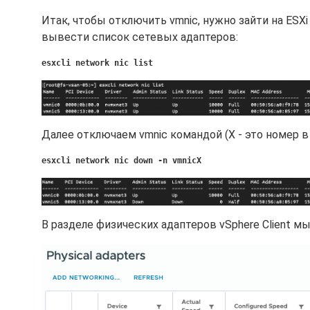
Итак, чтобы отключить vmnic, нужно зайти на ES
вывести список сетевых адаптеров:
esxcli network nic list
Далее отключаем vmnic командой (X - это номер в
esxcli network nic down -n vmnicX
В разделе физических адаптеров vSphere Client м