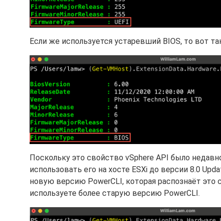
Если же используется устаревший BIOS, то вот так
Поскольку это свойство vSphere API было недавно
использовать его на хосте ESXi до версии 8.0 Upda
новую версию PowerCLI, которая распознаёт это с
используете более старую версию PowerCLI.