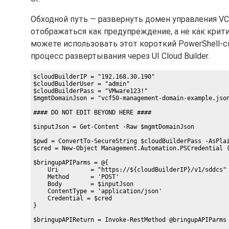
Обходной путь — развернуть домен управления 
отображаться как предупреждение, а не как крит
можете использовать этот короткий PowerShell-ск
процесс развертывания через UI Cloud Builder.
$cloudBuilderIP = "192.168.30.190"

$cloudBuilderUser = "admin"

$cloudBuilderPass = "VMware123!"

$mgmtDomainJson = "vcf50-management-domain-example.json
#### DO NOT EDIT BEYOND HERE ####

$inputJson = Get-Content -Raw $mgmtDomainJson

$pwd = ConvertTo-SecureString $cloudBuilderPass -AsPlai
$cred = New-Object Management.Automation.PSCredential (
$bringupAPIParms = @{

    Uri         = "https://${cloudBuilderIP}/v1/sddcs"

    Method      = 'POST'

    Body        = $inputJson

    ContentType = 'application/json'

    Credential = $cred

}

$bringupAPIReturn = Invoke-RestMethod @bringupAPIParms 