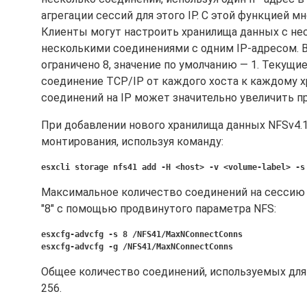
агрегации сессий для этого IP. С этой функцией 
Клиенты могут настроить хранилища данных с нес
несколькими соединениями с одним IP-адресом. 
ограничено 8, значение по умолчанию — 1. Текущи
соединение TCP/IP от каждого хоста к каждому 
соединений на IP может значительно увеличить п
При добавлении нового хранилища данных NFSv4.1
монтирования, используя команду:
esxcli storage nfs41 add -H <host> -v <volume-label> -s
Максимальное количество соединений на сессию п
"8" с помощью продвинутого параметра NFS:
esxcfg-advcfg -s 8 /NFS41/MaxNConnectConns
esxcfg-advcfg -g /NFS41/MaxNConnectConns
Общее количество соединений, используемых для
256.