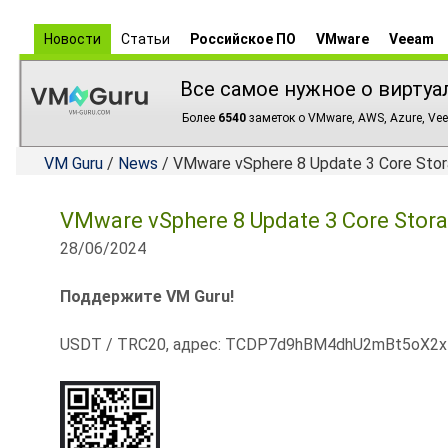
Новости
Статьи
Российское ПО
VMware
Veeam
Все самое нужное о виртуа
Более
6540
заметок о VMware, AWS, Azure, Vee
VM Guru
/
News
/ VMware vSphere 8 Update 3 Core Stor
VMware vSphere 8 Update 3 Core Stora
28/06/2024
Поддержите VM Guru!
USDT / TRC20, адрес: TCDP7d9hBM4dhU2mBt5oX2