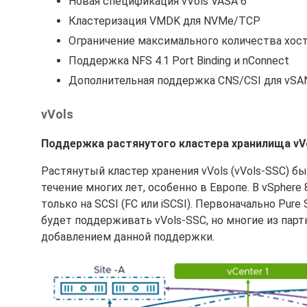
Новая спецификация vVols VASA 6
Кластеризация VMDK для NVMe/TCP
Ограничение максимального количества хос
Поддержка NFS 4.1 Port Binding и nConnect
Дополнительная поддержка CNS/CSI для vSA
vVols
Поддержка растянутого кластера хранилища vVo
Растянутый кластер хранения vVols (vVols-SSC) б
течение многих лет, особенно в Европе. В vSphere
только на SCSI (FC или iSCSI). Первоначально Pur
будет поддерживать vVols-SSC, но многие из пар
добавлением данной поддержки.