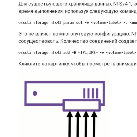
Для существующего хранилища данных NFSv4.1, к
время выполнения, используя следующую команд
esxcli storage nfs41 param set -v <volume-label> -c <nu
Это не влияет на многопутевую конфигурацию. NF
сосуществовать. Количество соединений создаетс
esxcli storage nfs41 add -H <IP1,IP2> -v <volume-label>
Кликните на картинку, чтобы посмотреть анимаци