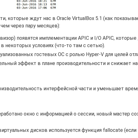
 которые ждут нас в Oracle VirtualBox 5.1 (как показыва
чем через пару месяцев):
визор) появятся имплементации APIC и I/O APIC, которые
 некоторых условиях (что-то там с сетью).
уализованных гостевых ОС с ролью Hyper-V для целей отл
тельный эффект в плане производительности и снижает н
производительность интерфейсной части и уменьшает врем
еработано окно с информацией о сессии, новый мастер со
иртуальных дисков используется функция fallocate (если