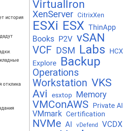
VirtualIron
XenServer
CitrixXen
ет история
ESXi
ESX
ThinApp
vSAN
 дадут
Books
P2V
Labs
VCF
DSM
HCX
адки.
Backup
акладные
Explore
Operations
VKS
Workstation
я отклика
Avi
Memory
esxtop
VMConAWS
Private AI
здания
VMmark
Certification
NVMe
VCDX
AI
vDefend