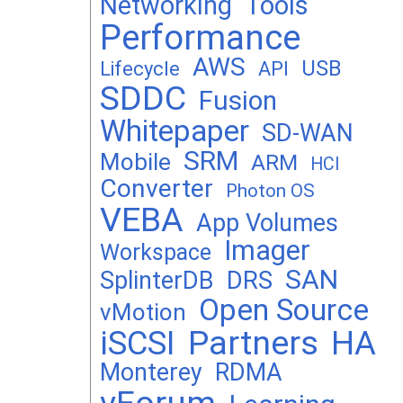
Networking
Tools
Performance
AWS
USB
Lifecycle
API
SDDC
Fusion
Whitepaper
SD-WAN
SRM
Mobile
ARM
HCI
Converter
Photon OS
VEBA
App Volumes
Imager
Workspace
SAN
DRS
SplinterDB
Open Source
vMotion
Partners
iSCSI
HA
Monterey
RDMA