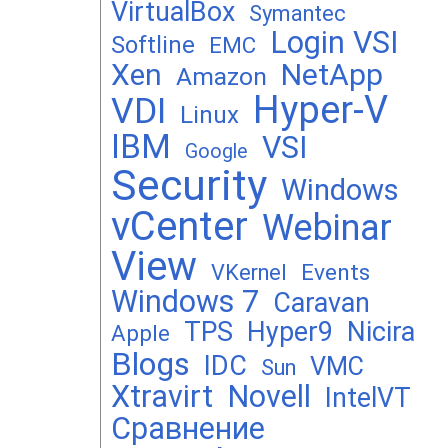
VirtualBox
Symantec
Login VSI
Softline
EMC
Xen
NetApp
Amazon
Hyper-V
VDI
Linux
IBM
VSI
Google
Security
Windows
vCenter
Webinar
View
Events
VKernel
Windows 7
Caravan
TPS
Hyper9
Nicira
Apple
Blogs
IDC
VMC
Sun
Xtravirt
Novell
IntelVT
Сравнение