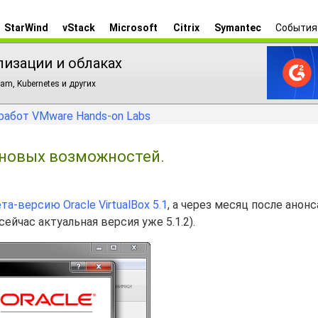
StarWind
vStack
Microsoft
Citrix
Symantec
События
лизации и облаках
am, Kubernetes и других
работ VMware Hands-on Labs
к новых возможностей.
та-версию Oracle VirtualBox 5.1
, а через месяц после анон
сейчас актуальная версия уже 5.1.2).