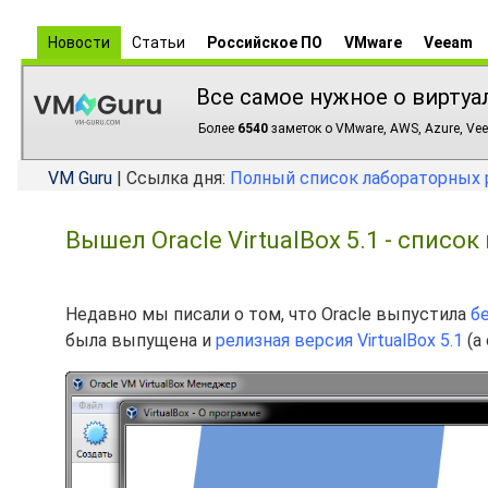
Новости
Статьи
Российское ПО
VMware
Veeam
Все самое нужное о виртуа
Более
6540
заметок о VMware, AWS, Azure, Vee
VM Guru
| Ссылка дня:
Полный список лабораторных 
Вышел Oracle VirtualBox 5.1 - списо
Недавно мы писали о том, что Oracle выпустила
бе
была выпущена и
релизная версия VirtualBox 5.1
(а 