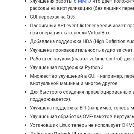
Улучшения работы с
MMIO
, что дает положи
расходы на виртуализацию (без лишних перек
GUI переехал на Qt5.
Пассивный API event listener увеличивает 
при операциях в консоли VirtualBox.
Добавлена поддержка HDA (High Definition Au
Улучшена производительность аудио за счет
Работа со звуком (master volume control) для
Улучшенная поддержка Python 3.
Множество улучшений в GUI - например, пер
виртуальной машины и многое другое.
Для быстрого создания преаллоцированных в
поддерживается).
Улучшена поддержка EFI (например, теперь м
Улучшенная обработка OVF-пакетов виртуал
Установщик Linux теперь не использует DKMS
Действие
Detach UI
теперь есть в контекст