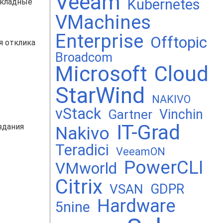
Veeam
Kubernetes
акладные
VMachines
Enterprise
Offtopic
я отклика
Broadcom
Microsoft
Cloud
StarWind
NAKIVO
vStack
Vinchin
Gartner
IT-Grad
здания
Nakivo
Teradici
VeeamON
PowerCLI
VMworld
Citrix
GDPR
VSAN
Hardware
5nine