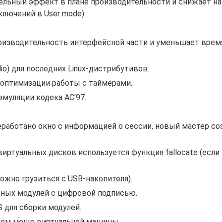
тельный эффект в плане производительности и снижает н
лючений в User mode).
производительность интерфейсной части и уменьшает врем
dio) для последних Linux-дистрибутивов.
 оптимизации работы с таймерами.
 эмуляции кодека AC'97.
еработано окно с информацией о сессии, новый мастер со
иртуальных дисков используется функция fallocate (если
ожно грузиться с USB-накопителя).
ьных модулей с цифровой подписью.
 для сборки модулей.
ном меню виртуальной машины.