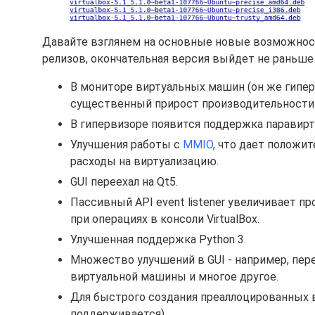
Давайте взглянем на основные новые возможности,
релизов, окончательная версия выйдет не раньше 
В мониторе виртуальных машин (он же гипер
существенный прирост производительности в
В гипервизоре появится поддержка паравирт
Улучшения работы с
MMIO
, что дает положи
расходы на виртуализацию.
GUI переехал на Qt5.
Пассивный API event listener увеличивает 
при операциях в консоли VirtualBox.
Улучшенная поддержка Python 3.
Множество улучшений в GUI - например, пер
виртуальной машины и многое другое.
Для быстрого создания преаллоцированных в
поддерживается).