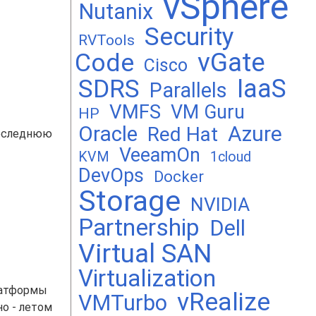
vSphere
Nutanix
Security
RVTools
vGate
Code
Cisco
SDRS
IaaS
Parallels
VMFS
VM Guru
HP
Oracle
Azure
Red Hat
последнюю
VeeamOn
KVM
1cloud
DevOps
Docker
Storage
NVIDIA
Partnership
Dell
Virtual SAN
Virtualization
латформы
vRealize
VMTurbo
о - летом