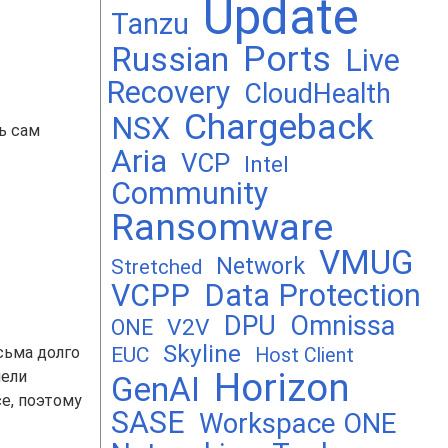
Update
Tanzu
Ports
Russian
Live
Recovery
CloudHealth
Chargeback
NSX
ть сам
Aria
VCP
Intel
Community
Ransomware
VMUG
Network
Stretched
VCPP
Data Protection
DPU
Omnissa
V2V
ONE
Skyline
EUC
сьма долго
Host Client
Horizon
пели
GenAI
е, поэтому
SASE
Workspace ONE