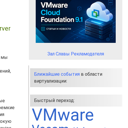
rver
Зал Славы Рекламодателя
, мы
ений,
Ближайшие события
в области
виртуализации:
Быстрый переход:
ые
оемкие
VMware
ия
сокую