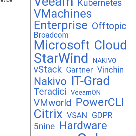
Veeam
evice
Kubernetes
VMachines
Enterprise
Offtopic
Broadcom
Microsoft
Cloud
StarWind
NAKIVO
vStack
Vinchin
Gartner
IT-Grad
Nakivo
Teradici
VeeamON
PowerCLI
VMworld
Citrix
GDPR
VSAN
Hardware
5nine