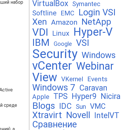
VirtualBox
чший набор
Symantec
Login VSI
Softline
EMC
Xen
NetApp
Amazon
Hyper-V
VDI
Linux
IBM
VSI
Google
Security
Windows
vCenter
Webinar
View
Events
VKernel
Windows 7
Caravan
Active
TPS
Hyper9
Nicira
Apple
Blogs
IDC
VMC
й среде
Sun
Xtravirt
Novell
IntelVT
Сравнение
ния), а