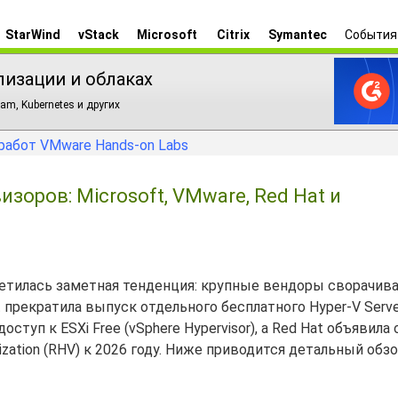
StarWind
vStack
Microsoft
Citrix
Symantec
События
лизации и облаках
am, Kubernetes и других
работ VMware Hands-on Labs
зоров: Microsoft, VMware, Red Hat и
метилась заметная тенденция: крупные вендоры сворачив
 прекратила выпуск отдельного бесплатного Hyper-V Serve
туп к ESXi Free (vSphere Hypervisor), а Red Hat объявила 
zation (RHV) к 2026 году. Ниже приводится детальный обзо