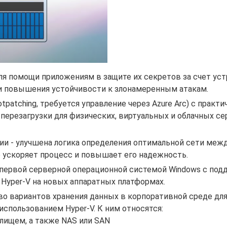
S) для помощи приложениям в защите их секретов за счет ус
и повышения устойчивости к злонамеренным атакам.
patching, требуется управление через Azure Arc) с практи
ерезагрузки для физических, виртуальных и облачных с
и - улучшена логика определения оптимальной сети меж
 ускоряет процесс и повышает его надежность.
 первой серверной операционной системой Windows с по
Hyper-V на новых аппаратных платформах.
о вариантов хранения данных в корпоративной среде для
использованием Hyper-V. К ним относятся:
лищем, а также NAS или SAN