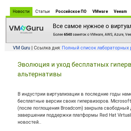
Новости
Статьи
Российское ПО
VMware
Veeam
Все самое нужное о виртуа
Более
6540
заметок о VMware, AWS, Azure, Vee
VM Guru
| Ссылка дня:
Полный список лабораторных 
Эволюция и уход бесплатных гиперви
альтернативы
В индустрии виртуализации в последние годы на
бесплатные версии своих гипервизоров. Microsoft
(после поглощения Broadcom) закрыла свободный дос
завершении поддержки платформы Red Hat Virtuali
новостей...