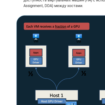
доступность виртуальных машин (HA) с испол
Assignment, DDA) между хостами.