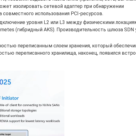
может изолировать сетевой адаптер при обнаружении
а совместного использования PCI-ресурсов.
одключение уровня L2 или L3 между физическими локация
ernetes (гибридный AKS). Производительность шлюза SDN
ностью переписанным слоем хранения, который обеспечи
остью переписанного хранилища, наконец, появился встр