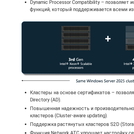
Dynamic Processor Compatibility – позволяе
функций, который поддерживается всеми из 
Кластеры на основе сертификатов – позвол
Directory (AD).
Повышенная надежность и производительно
кластеров (Cluster-aware updating).
Поддержка растянутых кластеров S2D (Storage 
Функция Network ATC упрощает настройку сети