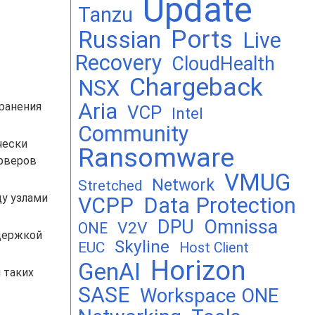
Update
Tanzu
Ports
Russian
Live
Recovery
CloudHealth
Chargeback
NSX
Aria
транения
VCP
Intel
Community
чески
Ransomware
ерверов
VMUG
Network
Stretched
ду узлами
VCPP
Data Protection
DPU
Omnissa
V2V
ONE
ддержкой
Skyline
EUC
Host Client
Horizon
GenAI
 таких
SASE
Workspace ONE