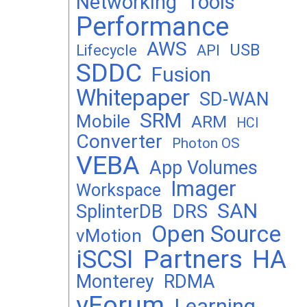
Networking
Tools
Performance
AWS
USB
Lifecycle
API
SDDC
Fusion
Whitepaper
SD-WAN
SRM
Mobile
ARM
HCI
Converter
Photon OS
VEBA
App Volumes
Imager
Workspace
SAN
DRS
SplinterDB
Open Source
vMotion
Partners
iSCSI
HA
Monterey
RDMA
vForum
Learning