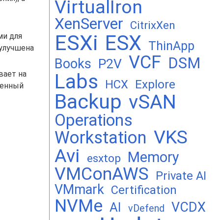
VirtualIron
XenServer
CitrixXen
ESXi
ESX
ми для
ThinApp
 улучшена
VCF
DSM
Books
P2V
вает на
Labs
Explore
HCX
оенный
Backup
vSAN
Operations
VKS
Workstation
Avi
Memory
esxtop
VMConAWS
Private AI
VMmark
Certification
NVMe
VCDX
AI
vDefend