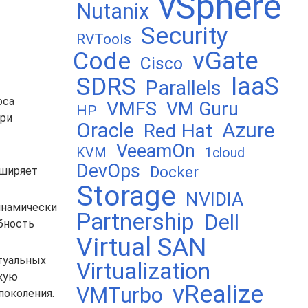
vSphere
Nutanix
Security
RVTools
vGate
Code
Cisco
SDRS
IaaS
Parallels
оса
VMFS
VM Guru
HP
при
Oracle
Azure
Red Hat
VeeamOn
KVM
1cloud
т
DevOps
Docker
сширяет
Storage
NVIDIA
динамически
Partnership
Dell
бность
Virtual SAN
туальных
Virtualization
окую
vRealize
VMTurbo
поколения.