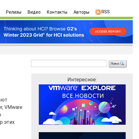
RSS
Релизы
Видео
Контакты
Авторы
Интересное:
ают
r, VMware
о
р этих