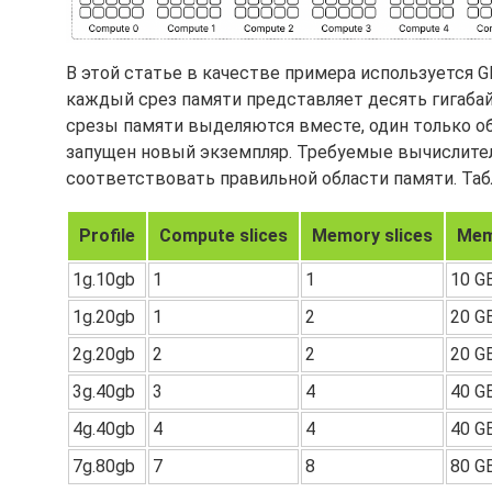
В этой статье в качестве примера используется G
каждый срез памяти представляет десять гигабай
срезы памяти выделяются вместе, один только о
запущен новый экземпляр. Требуемые вычислите
соответствовать правильной области памяти. Та
Profile
Compute slices
Memory slices
Mem
1g.10gb
1
1
10 G
1g.20gb
1
2
20 G
2g.20gb
2
2
20 G
3g.40gb
3
4
40 G
4g.40gb
4
4
40 G
7g.80gb
7
8
80 G