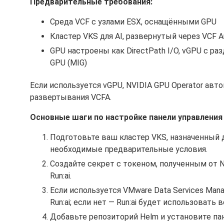
Предварительные требования:
Среда VCF с узлами ESX, оснащёнными GPU
Кластер VKS для AI, развернутый через VCF A
GPU настроены как DirectPath I/O, vGPU с раз
GPU (MIG)
Если используется vGPU, NVIDIA GPU Operator авто
развертывания VCFA.
Основные шаги по настройке панели управления N
Подготовьте ваш кластер VKS, назначенный д
необходимые предварительные условия.
Создайте секрет с токеном, полученным от NV
Run:ai.
Если используется VMware Data Services Mana
Run:ai; если нет — Run:ai будет использовать 
Добавьте репозиторий Helm и установите па