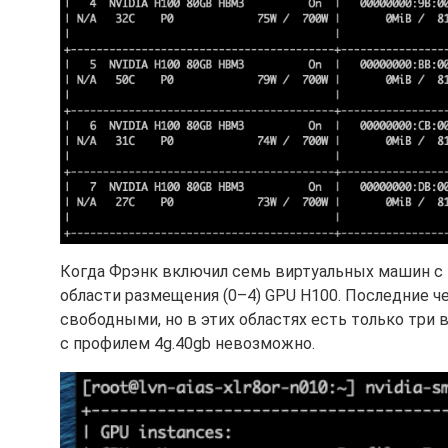
Когда Фрэнк включил семь виртуальных машин с 
области размещения (0–4) GPU H100. Последние ч
свободными, но в этих областях есть только три
с профилем 4g.40gb невозможно.