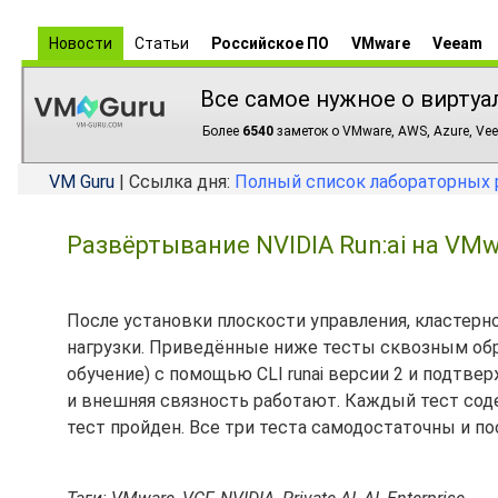
Новости
Статьи
Российское ПО
VMware
Veeam
Все самое нужное о виртуа
Более
6540
заметок о VMware, AWS, Azure, Vee
VM Guru
| Ссылка дня:
Полный список лабораторных 
Развёртывание NVIDIA Run:ai на VMwa
После установки плоскости управления, кластерно
нагрузки. Приведённые ниже тесты сквозным обра
обучение) с помощью CLI runai версии 2 и подтве
и внешняя связность работают. Каждый тест сод
тест пройден. Все три теста самодостаточны и п