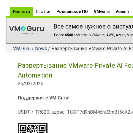
Новости
Статьи
Российское ПО
VMware
Veeam
Все самое нужное о виртуа
Более
6540
заметок о VMware, AWS, Azure, Vee
VM Guru
/
News
/ Развертывание VMware Private AI Fo
Развертывание VMware Private AI Fo
Automation
26/02/2026
Поддержите VM Guru!
USDT / TRC20, адрес: TCDP7d9hBM4dhU2mBt5oX2