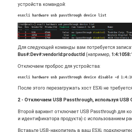
устройств командой:
esxcli hardware usb passthrough device list
Для следующей команды вам потребуется записа
Bus#:Dev#:vendorId:productId
(например,
1:4:1058
Отключаем проброс для устройства:
esxcli hardware usb passthrough device disable -d 1:4:1
После этого перезагружать хост ESXi не требуется
2 - Отключаем USB Passthrough, используя USB 
Второй вариант отключает USB Passthrough для к
и идентификатора продукта) с использованием ра
Вставьте USB-накопитель в ваш ESXi, подключитес