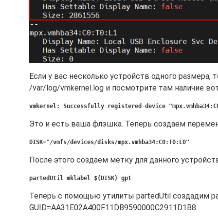
Если у вас несколько устройств одного размера, 
/var/log/vmkernel.log и посмотрите там наличие во
vmkernel: Successfully registered device "mpx.vmhba34:C
Это и есть ваша флэшка. Теперь создаем переме
DISK="/vmfs/devices/disks/mpx.vmhba34:C0:T0:L0"
После этого создаем метку для данного устройств
partedUtil mklabel ${DISK} gpt
Теперь с помощью утилиты partedUtil создадим 
GUID=AA31E02A400F11DB9590000C2911D1B8: