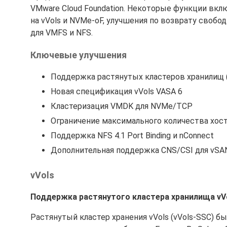
VMware Cloud Foundation. Некоторые функции в
на vVols и NVMe-oF, улучшения по возврату свобод
для VMFS и NFS.
Ключевые улучшения
Поддержка растянутых кластеров хранилищ (St
Новая спецификация vVols VASA 6
Кластеризация VMDK для NVMe/TCP
Ограничение максимального количества хос
Поддержка NFS 4.1 Port Binding и nConnect
Дополнительная поддержка CNS/CSI для vSA
vVols
Поддержка растянутого кластера хранилища vVo
Растянутый кластер хранения vVols (vVols-SSC) б