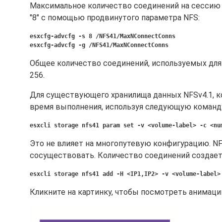
Максимальное количество соединений на сессию п
"8" с помощью продвинутого параметра NFS:
esxcfg-advcfg -s 8 /NFS41/MaxNConnectConns
esxcfg-advcfg -g /NFS41/MaxNConnectConns
Общее количество соединений, используемых для
256.
Для существующего хранилища данных NFSv4.1, к
время выполнения, используя следующую команд
esxcli storage nfs41 param set -v <volume-label> -c <nu
Это не влияет на многопутевую конфигурацию. NF
сосуществовать. Количество соединений создаетс
esxcli storage nfs41 add -H <IP1,IP2> -v <volume-label>
Кликните на картинку, чтобы посмотреть анимаци