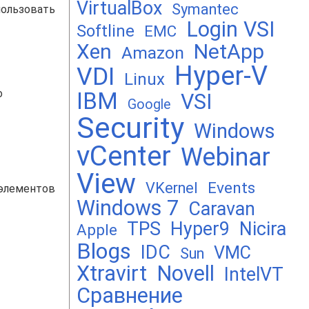
VirtualBox
Symantec
пользовать
Login VSI
Softline
EMC
Xen
NetApp
Amazon
Hyper-V
VDI
Linux
о
IBM
VSI
Google
Security
Windows
vCenter
Webinar
View
Events
VKernel
 элементов
Windows 7
Caravan
TPS
Hyper9
Nicira
Apple
Blogs
IDC
VMC
Sun
Xtravirt
Novell
IntelVT
Сравнение