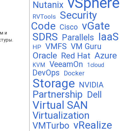
vSphere
Nutanix
Security
RVTools
vGate
Code
Cisco
м и
SDRS
IaaS
Parallels
ктуры.
VMFS
VM Guru
HP
Oracle
Azure
Red Hat
VeeamOn
KVM
1cloud
DevOps
Docker
Storage
NVIDIA
Partnership
Dell
Virtual SAN
Virtualization
vRealize
VMTurbo