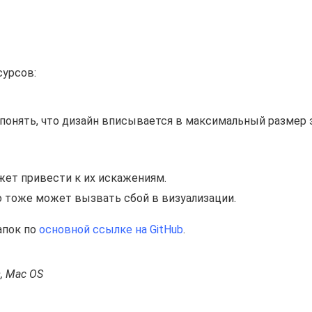
сурсов:
 понять, что дизайн вписывается в максимальный размер
жет привести к их искажениям.
о тоже может вызвать сбой в визуализации.
апок по
основной ссылке на GitHub
.
s, Mac OS