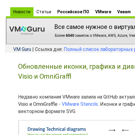
Новости
Статьи
Российское ПО
VMware
Veeam
Все самое нужное о виртуа
Более
6540
заметок о VMware, AWS, Azure, Vee
VM Guru
| Ссылка дня:
Полный список лабораторных 
Обновленные иконки, графика и диаг
Visio и OmniGraffl
Недавно компания VMware залила на GitHub актуа
Visio и OmniGraffle -
VMware Stencils
. Иконки и граф
векторном формате SVG.