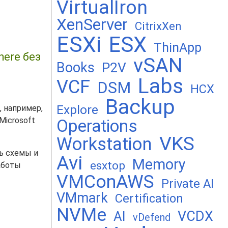
VirtualIron
XenServer
CitrixXen
ESXi
ESX
ThinApp
ere без
vSAN
Books
P2V
Labs
VCF
DSM
HCX
Backup
Explore
, например,
Microsoft
Operations
VKS
Workstation
ь схемы и
Avi
Memory
esxtop
аботы
VMConAWS
Private AI
VMmark
Certification
NVMe
VCDX
AI
vDefend