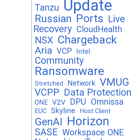
Update
Tanzu
Ports
Russian
Live
Recovery
CloudHealth
Chargeback
NSX
Aria
VCP
Intel
Community
Ransomware
VMUG
Network
Stretched
VCPP
Data Protection
DPU
Omnissa
V2V
ONE
Skyline
EUC
Host Client
Horizon
GenAI
SASE
Workspace ONE