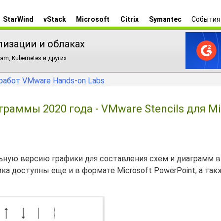
StarWind
vStack
Microsoft
Citrix
Symantec
События
лизации и облаках
am, Kubernetes и других
работ VMware Hands-on Labs
раммы 2020 года - VMware Stencils для Mi
льную версию графики для составления схем и диаграмм в 
ика доступны еще и в формате Microsoft PowerPoint, а так