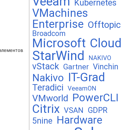
Veeam
Kubernetes
VMachines
Enterprise
Offtopic
Broadcom
Microsoft
Cloud
 элементов
StarWind
NAKIVO
vStack
Vinchin
Gartner
IT-Grad
Nakivo
Teradici
VeeamON
PowerCLI
VMworld
Citrix
GDPR
VSAN
Hardware
5nine