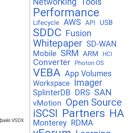
Networking
Tools
Performance
AWS
USB
Lifecycle
API
SDDC
Fusion
Whitepaper
SD-WAN
SRM
Mobile
ARM
HCI
Converter
Photon OS
VEBA
App Volumes
Imager
Workspace
SAN
DRS
SplinterDB
Open Source
vMotion
Partners
iSCSI
HA
 файл VSDX
Monterey
RDMA