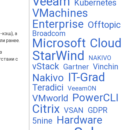
Veeam
Kubernetes
VMachines
Enterprise
Offtopic
Broadcom
-кэш), а
Microsoft
Cloud
ли ранее.
StarWind
з
NAKIVO
тствии с
vStack
Vinchin
Gartner
IT-Grad
Nakivo
Teradici
VeeamON
PowerCLI
VMworld
Citrix
GDPR
VSAN
Hardware
5nine