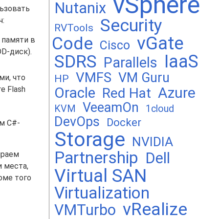
vSphere
Nutanix
льзовать
Security
ч:
RVTools
vGate
Code
 памяти в
Cisco
D-диск).
SDRS
IaaS
Parallels
VMFS
VM Guru
HP
ми, что
Oracle
Azure
e Flash
Red Hat
VeeamOn
KVM
1cloud
DevOps
Docker
м C#-
Storage
NVIDIA
Partnership
ираем
Dell
и места,
Virtual SAN
оме того
Virtualization
vRealize
VMTurbo