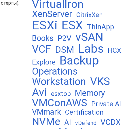
VirtualIron
 стерты):
XenServer
CitrixXen
ESXi
ESX
ThinApp
vSAN
Books
P2V
Labs
VCF
DSM
HCX
Backup
Explore
Operations
VKS
Workstation
Avi
Memory
esxtop
VMConAWS
Private AI
VMmark
Certification
NVMe
VCDX
AI
vDefend