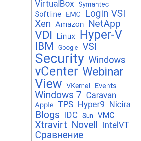
VirtualBox
Symantec
Login VSI
Softline
EMC
Xen
NetApp
Amazon
Hyper-V
VDI
Linux
IBM
VSI
Google
Security
Windows
vCenter
Webinar
View
Events
VKernel
Windows 7
Caravan
TPS
Hyper9
Nicira
Apple
Blogs
IDC
VMC
Sun
Xtravirt
Novell
IntelVT
Сравнение