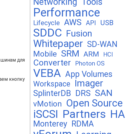
Networking
Tools
Performance
AWS
USB
Lifecycle
API
SDDC
Fusion
Whitepaper
SD-WAN
SRM
Mobile
ARM
HCI
ашинам для
Converter
Photon OS
VEBA
App Volumes
маем кнопку
Imager
Workspace
SAN
DRS
SplinterDB
Open Source
vMotion
Partners
iSCSI
HA
Monterey
RDMA