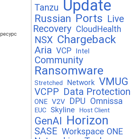
Update
Tanzu
Ports
Russian
Live
Recovery
CloudHealth
 ресурс
Chargeback
NSX
Aria
VCP
Intel
Community
Ransomware
VMUG
Network
Stretched
VCPP
Data Protection
DPU
Omnissa
V2V
ONE
Skyline
EUC
Host Client
Horizon
GenAI
SASE
Workspace ONE