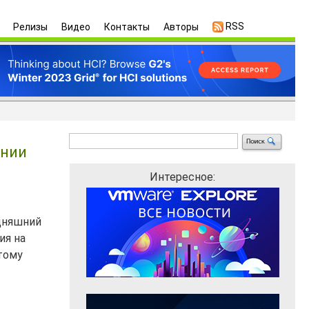
RSS
Релизы
Видео
Контакты
Авторы
ении
Интересное:
одняшний
ия на
тому