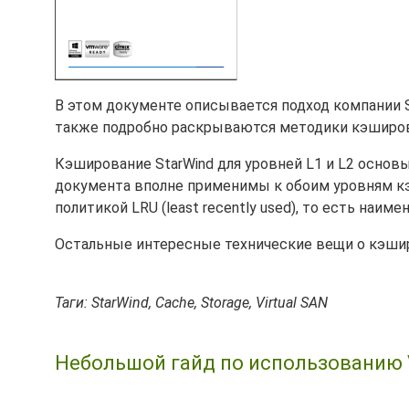
В этом документе описывается подход компании Sta
также подробно раскрываются методики кэширо
Кэширование StarWind для уровней L1 и L2 основ
документа вполне применимы к обоим уровням кэ
политикой LRU (least recently used), то есть на
Остальные интересные технические вещи о кэшир
Таги: StarWind, Cache, Storage, Virtual SAN
Небольшой гайд по использованию VMw