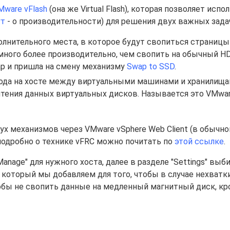
Mware vFlash
(она же Virtual Flash), которая позволяет испо
ут
- о производительности) для решения двух важных зада
нительного места, в которое будут свопиться страницы
амного более производительно, чем свопить на обычный HD
wap и пришла на смену механизму
Swap to SSD
.
ода на хосте между виртуальными машинами и хранилища
тения данных виртуальных дисков. Называется это VMwar
х механизмов через VMware vSphere Web Client (в обычно
е подробно о технике vFRC можно почитать по
этой ссылке
.
Manage" для нужного хоста, далее в разделе "Settings" выб
ш, который мы добавляем для того, чтобы в случае нехватк
обы не свопить данные на медленный магнитный диск, кр