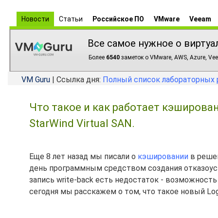
Новости
Статьи
Российское ПО
VMware
Veeam
Все самое нужное о виртуа
Более
6540
заметок о VMware, AWS, Azure, Vee
VM Guru
| Ссылка дня:
Полный список лабораторных 
Что такое и как работает кэшировани
StarWind Virtual SAN.
Еще 8 лет назад мы писали о
кэшировании
в реше
день программным средством создания отказоус
запись write-back есть недостаток - возможност
сегодня мы расскажем о том, что такое новый Log-st