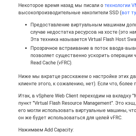
Некоторое время назад мы писали о
технологии V
высокопроизводительные накопители SSD (
вот т
Предоставление виртуальным машинам допол
случае недостатка ресурсов на хосте (это н
Эта техника называется Virtual Flash Host S
Прозрачное встраивание в поток ввода-выв
позволяет существенно ускорить операции ч
Read Cache (vFRC).
Ниже мы вкратце расскажем о настройке этих дву
клиенте этого, к сожалению, нет). Если что, боле
Итак, в vSphere Web Client переходим на вкладку "
пункт "Virtual Flash Resource Management". Это кэ
его могли использовать виртуальные машины, чт
он же будет использоваться для целей vFRC.
Нажимаем Add Capacity: