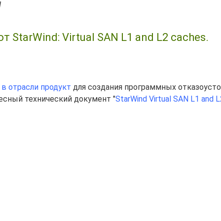
I
StarWind: Virtual SAN L1 and L2 caches.
 в отрасли продукт
для создания программных отказоуст
есный технический документ "
StarWind Virtual SAN L1 and L