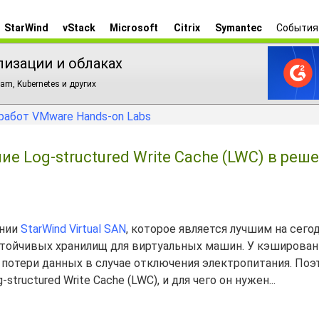
StarWind
vStack
Microsoft
Citrix
Symantec
События
лизации и облаках
am, Kubernetes и других
работ VMware Hands-on Labs
е Log-structured Write Cache (LWC) в реш
нии
StarWind Virtual SAN
, которое является лучшим на сег
тойчивых хранилищ для виртуальных машин. У кэширован
ь потери данных в случае отключения электропитания. Поэ
ructured Write Cache (LWC), и для чего он нужен...