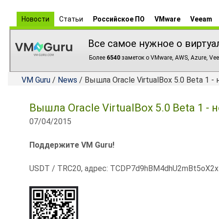
Новости
Статьи
Российское ПО
VMware
Veeam
Все самое нужное о виртуа
Более
6540
заметок о VMware, AWS, Azure, Vee
VM Guru
/
News
/ Вышла Oracle VirtualBox 5.0 Beta 1
Вышла Oracle VirtualBox 5.0 Beta 1 
07/04/2015
Поддержите VM Guru!
USDT / TRC20, адрес: TCDP7d9hBM4dhU2mBt5oX2