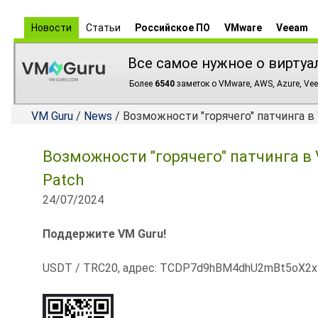
Новости
Статьи
Российское ПО
VMware
Veeam
Все самое нужное о виртуа
Более
6540
заметок о VMware, AWS, Azure, Vee
VM Guru
/
News
/ Возможности "горячего" патчинга в 
Возможности "горячего" патчинга в V
Patch
24/07/2024
Поддержите VM Guru!
USDT / TRC20, адрес: TCDP7d9hBM4dhU2mBt5oX2