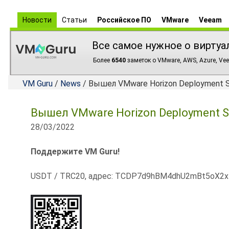
Новости
Статьи
Российское ПО
VMware
Veeam
Все самое нужное о виртуа
Более
6540
заметок о VMware, AWS, Azure, Vee
VM Guru
/
News
/ Вышел VMware Horizon Deployment S
Вышел VMware Horizon Deployment S
28/03/2022
Поддержите VM Guru!
USDT / TRC20, адрес: TCDP7d9hBM4dhU2mBt5oX2