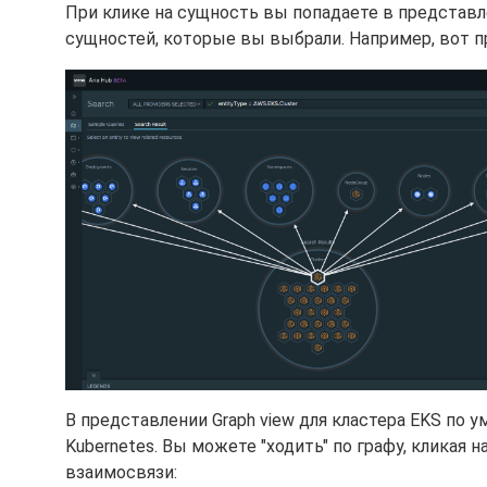
При клике на сущность вы попадаете в представ
сущностей, которые вы выбрали. Например, вот п
В представлении Graph view для кластера EKS по
Kubernetes. Вы можете "ходить" по графу, кликая
взаимосвязи: