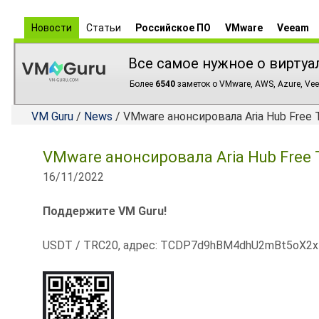
Новости
Статьи
Российское ПО
VMware
Veeam
Все самое нужное о виртуа
Более
6540
заметок о VMware, AWS, Azure, Vee
VM Guru
/
News
/ VMware анонсировала Aria Hub Free T
VMware анонсировала Aria Hub Free T
16/11/2022
Поддержите VM Guru!
USDT / TRC20, адрес: TCDP7d9hBM4dhU2mBt5oX2