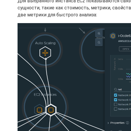
Для выбранного инстанса EC2 показываются связи 
сущности, такие как стоимость, метрики, свойств
две метрики для быстрого анализа: