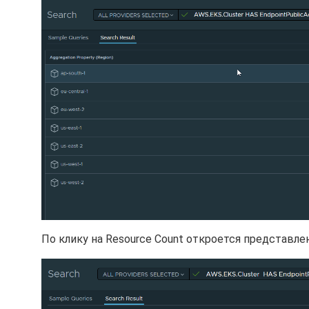
По клику на Resource Count откроется представле