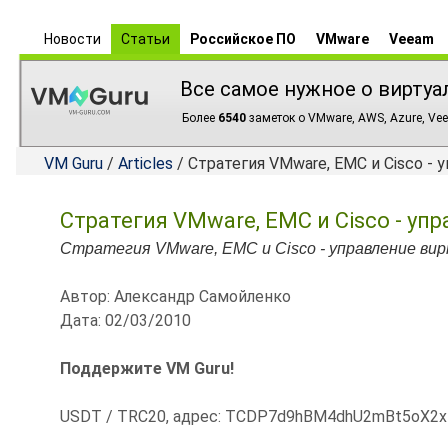
Новости
Статьи
Российское ПО
VMware
Veeam
Все самое нужное о виртуа
Более
6540
заметок о VMware, AWS, Azure, Vee
VM Guru
/
Articles
/ Стратегия VMware, EMC и Cisco -
Стратегия VMware, EMC и Cisco - у
Стратегия VMware, EMC и Cisco - управление ви
Автор: Александр Самойленко
Дата: 02/03/2010
Поддержите VM Guru!
USDT / TRC20, адрес: TCDP7d9hBM4dhU2mBt5oX2