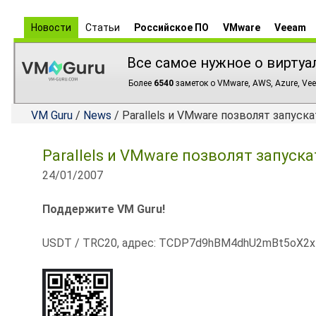
Новости
Статьи
Российское ПО
VMware
Veeam
Все самое нужное о виртуа
Более
6540
заметок о VMware, AWS, Azure, Vee
VM Guru
/
News
/ Parallels и VMware позволят запуск
Parallels и VMware позволят запуск
24/01/2007
Поддержите VM Guru!
USDT / TRC20, адрес: TCDP7d9hBM4dhU2mBt5oX2