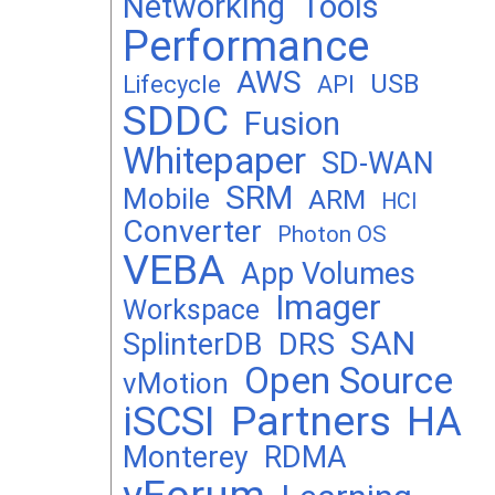
Networking
Tools
Performance
AWS
USB
Lifecycle
API
SDDC
Fusion
Whitepaper
SD-WAN
SRM
Mobile
ARM
HCI
Converter
Photon OS
VEBA
App Volumes
Imager
Workspace
SAN
DRS
SplinterDB
Open Source
vMotion
Partners
iSCSI
HA
Monterey
RDMA