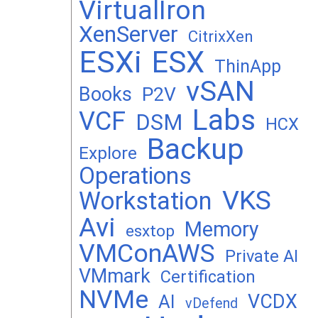
VirtualIron
XenServer
CitrixXen
ESXi
ESX
ThinApp
vSAN
Books
P2V
Labs
VCF
DSM
HCX
Backup
Explore
Operations
VKS
Workstation
Avi
Memory
esxtop
VMConAWS
Private AI
VMmark
Certification
NVMe
VCDX
AI
vDefend