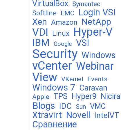
VirtualBox
Symantec
Login VSI
Softline
EMC
Xen
NetApp
Amazon
Hyper-V
VDI
Linux
IBM
VSI
Google
Security
Windows
vCenter
Webinar
View
Events
VKernel
Windows 7
Caravan
TPS
Hyper9
Nicira
Apple
Blogs
IDC
VMC
Sun
Xtravirt
Novell
IntelVT
Сравнение