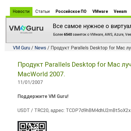
Новости
Статьи
Российское ПО
VMware
Veeam
Все самое нужное о виртуа
Более
6540
заметок о VMware, AWS, Azure, Vee
VM Guru
/
News
/ Продукт Parallels Desktop for Mac 
Продукт Parallels Desktop for Mac л
MacWorld 2007.
11/01/2007
Поддержите VM Guru!
USDT / TRC20, адрес: TCDP7d9hBM4dhU2mBt5oX2