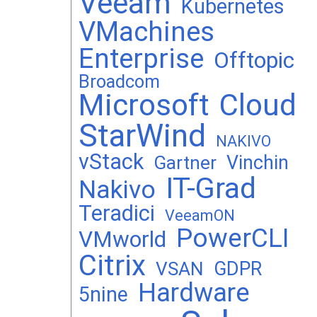
Veeam
Kubernetes
VMachines
Enterprise
Offtopic
Broadcom
Microsoft
Cloud
StarWind
NAKIVO
vStack
Vinchin
Gartner
IT-Grad
Nakivo
Teradici
VeeamON
PowerCLI
VMworld
Citrix
GDPR
VSAN
Hardware
5nine