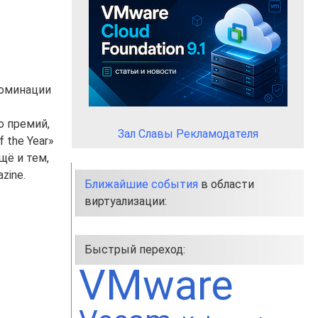
номинации
о премий,
Зал Славы Рекламодателя
 the Year»
щё и тем,
zine.
Ближайшие события
в области
виртуализации:
Быстрый переход:
VMware