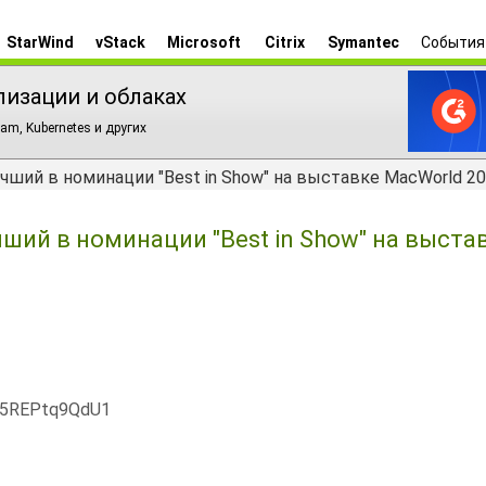
StarWind
vStack
Microsoft
Citrix
Symantec
События
лизации и облаках
am, Kubernetes и других
лучший в номинации "Best in Show" на выставке MacWorld 20
учший в номинации "Best in Show" на выста
x5REPtq9QdU1