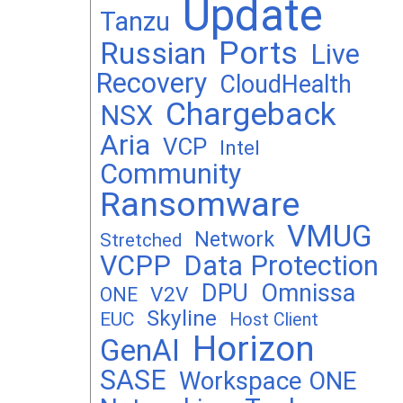
Update
Tanzu
Ports
Russian
Live
Recovery
CloudHealth
Chargeback
NSX
Aria
VCP
Intel
Community
Ransomware
VMUG
Network
Stretched
VCPP
Data Protection
DPU
Omnissa
V2V
ONE
Skyline
EUC
Host Client
Horizon
GenAI
SASE
Workspace ONE