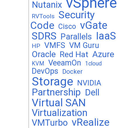
vSphere
Nutanix
Security
RVTools
vGate
Code
Cisco
SDRS
IaaS
Parallels
VMFS
VM Guru
HP
Oracle
Azure
Red Hat
VeeamOn
KVM
1cloud
DevOps
Docker
Storage
NVIDIA
Partnership
Dell
Virtual SAN
Virtualization
vRealize
VMTurbo