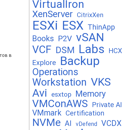
VirtualIron
XenServer
CitrixXen
ESXi
ESX
ThinApp
vSAN
Books
P2V
Labs
VCF
DSM
HCX
тов в
Backup
Explore
Operations
VKS
Workstation
Avi
Memory
esxtop
VMConAWS
Private AI
VMmark
Certification
NVMe
VCDX
AI
vDefend