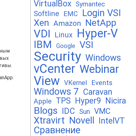
VirtualBox
Symantec
Login VSI
Softline
EMC
Xen
NetApp
Amazon
Hyper-V
VDI
Linux
IBM
VSI
Google
вным
Security
Windows
евых
vCenter
тивы.
Webinar
View
inApp:
Events
VKernel
Windows 7
Caravan
TPS
Hyper9
Nicira
Apple
Blogs
IDC
VMC
Sun
Xtravirt
Novell
IntelVT
Сравнение