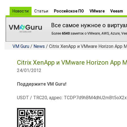
Новости
Статьи
Российское ПО
VMware
Veeam
Все самое нужное о виртуа
Более
6540
заметок о VMware, AWS, Azure, Vee
VM Guru
/
News
/ Citrix XenApp и VMware Horizon App 
Citrix XenApp и VMware Horizon App 
24/01/2012
Поддержите VM Guru!
USDT / TRC20, адрес: TCDP7d9hBM4dhU2mBt5oX2