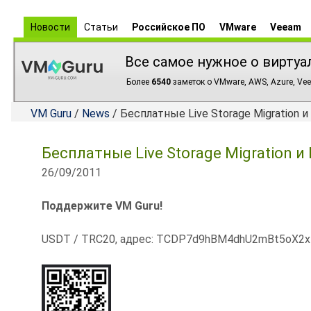
Новости
Статьи
Российское ПО
VMware
Veeam
Все самое нужное о виртуа
Более
6540
заметок о VMware, AWS, Azure, Vee
VM Guru
/
News
/ Бесплатные Live Storage Migration и L
Бесплатные Live Storage Migration и L
26/09/2011
Поддержите VM Guru!
USDT / TRC20, адрес: TCDP7d9hBM4dhU2mBt5oX2