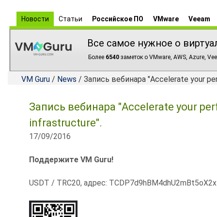
Новости
Статьи
Российское ПО
VMware
Veeam
Все самое нужное о виртуа
Более
6540
заметок о VMware, AWS, Azure, Vee
VM Guru
/
News
/ Запись вебинара "Accelerate your perf
Запись вебинара "Accelerate your per
infrastructure".
17/09/2016
Поддержите VM Guru!
USDT / TRC20, адрес: TCDP7d9hBM4dhU2mBt5oX2