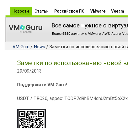
Новости
Статьи
Российское ПО
VMware
Veeam
Все самое нужное о виртуа
Более
6540
заметок о VMware, AWS, Azure, Vee
VM Guru
/
News
/ Заметки по использованию новой ве
Заметки по использованию новой ве
29/09/2013
Поддержите VM Guru!
USDT / TRC20, адрес: TCDP7d9hBM4dhU2mBt5oX2