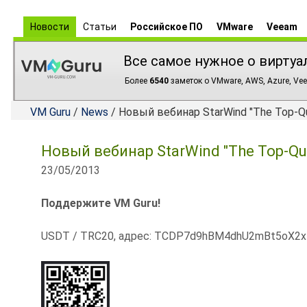
Новости
Статьи
Российское ПО
VMware
Veeam
Все самое нужное о виртуа
Более
6540
заметок о VMware, AWS, Azure, Vee
VM Guru
/
News
/ Новый вебинар StarWind "The Top-Qua
Новый вебинар StarWind "The Top-Qua
23/05/2013
Поддержите VM Guru!
USDT / TRC20, адрес: TCDP7d9hBM4dhU2mBt5oX2