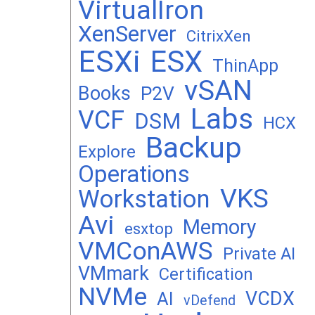
VirtualIron
XenServer
CitrixXen
ESXi
ESX
ThinApp
vSAN
Books
P2V
Labs
VCF
DSM
HCX
Backup
Explore
Operations
VKS
Workstation
Avi
Memory
esxtop
VMConAWS
Private AI
VMmark
Certification
NVMe
VCDX
AI
vDefend