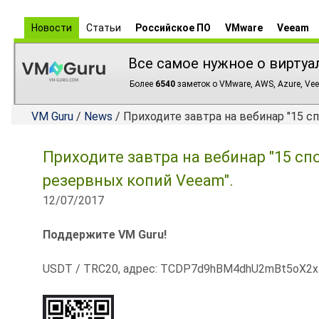
Новости
Статьи
Российское ПО
VMware
Veeam
Все самое нужное о виртуа
Более
6540
заметок о VMware, AWS, Azure, Vee
VM Guru
/
News
/ Приходите завтра на вебинар "15 
Приходите завтра на вебинар "15 с
резервных копий Veeam".
12/07/2017
Поддержите VM Guru!
USDT / TRC20, адрес: TCDP7d9hBM4dhU2mBt5oX2