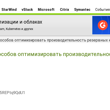
StarWind
vStack
Microsoft
Citrix
Symantec
События
лизации и облаках
am, Kubernetes и других
способов оптимизировать производительность резервных к
пособов оптимизировать производительно
x5REPtq9QdU1