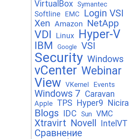
VirtualBox
Symantec
Login VSI
Softline
EMC
Xen
NetApp
Amazon
Hyper-V
VDI
Linux
IBM
VSI
Google
Security
Windows
vCenter
Webinar
View
Events
VKernel
Windows 7
Caravan
TPS
Hyper9
Nicira
Apple
Blogs
IDC
VMC
Sun
Xtravirt
Novell
IntelVT
Сравнение