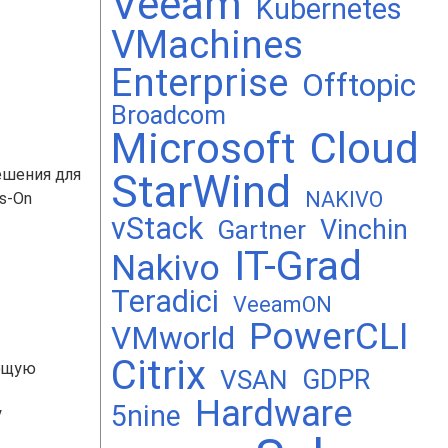
Veeam
Kubernetes
VMachines
Enterprise
Offtopic
Broadcom
Microsoft
Cloud
ешения для
StarWind
NAKIVO
s-On
vStack
Vinchin
Gartner
IT-Grad
Nakivo
Teradici
VeeamON
PowerCLI
VMworld
Citrix
ующую
GDPR
VSAN
Hardware
5nine
у