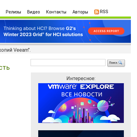
RSS
Релизы
Видео
Контакты
Авторы
опий Veeam".
сть
Интересное: