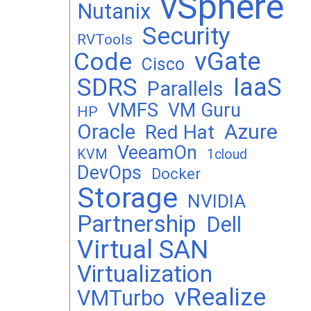
vSphere
Nutanix
Security
RVTools
vGate
Code
Cisco
SDRS
IaaS
Parallels
VMFS
VM Guru
HP
Oracle
Azure
Red Hat
VeeamOn
KVM
1cloud
DevOps
Docker
Storage
NVIDIA
Partnership
Dell
Virtual SAN
Virtualization
vRealize
VMTurbo