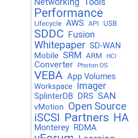
Networking
Tools
Performance
AWS
USB
Lifecycle
API
SDDC
Fusion
Whitepaper
SD-WAN
SRM
Mobile
ARM
HCI
Converter
Photon OS
VEBA
App Volumes
Imager
Workspace
SAN
DRS
SplinterDB
Open Source
vMotion
Partners
iSCSI
HA
Monterey
RDMA