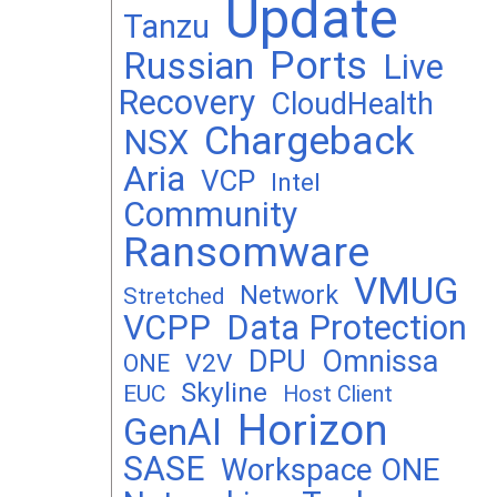
Update
Tanzu
Ports
Russian
Live
Recovery
CloudHealth
Chargeback
NSX
Aria
VCP
Intel
Community
Ransomware
VMUG
Network
Stretched
VCPP
Data Protection
DPU
Omnissa
V2V
ONE
Skyline
EUC
Host Client
Horizon
GenAI
SASE
Workspace ONE